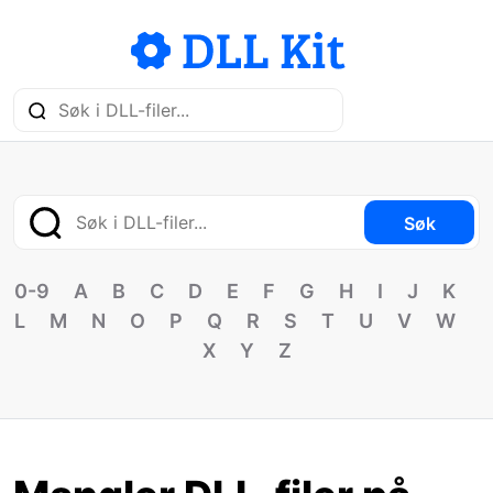
Søk
0-9
A
B
C
D
E
F
G
H
I
J
K
L
M
N
O
P
Q
R
S
T
U
V
W
X
Y
Z