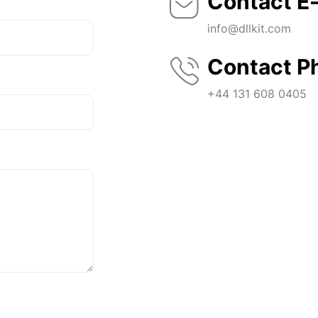
Contact E-
info@dllkit.com
Contact P
+44 131 608 0405