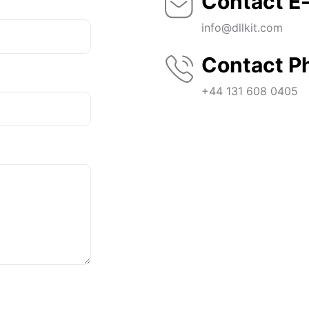
Contact E-
info@dllkit.com
Contact P
+44 131 608 0405