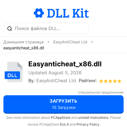
Домашняя страница
EasyAntiCheat Ltd
easyanticheat_x86.dll
Easyanticheat_x86.dll
Updated August 5, 2026
By:
EasyAntiCheat Ltd
Рейтинг:
специальное предложение
ЗАГРУЗИТЬ
10 Загрузки
See more information about
PCAppStore
and
unistall instrustions
. Please
review PCAppStore
EULA
and
Privacy Policy