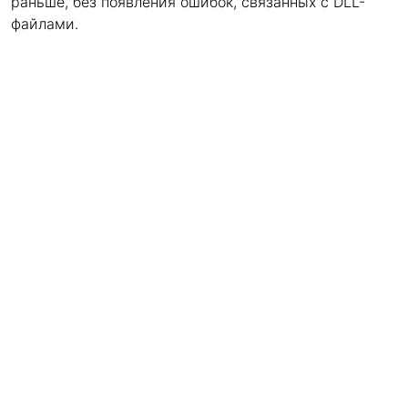
раньше, без появления ошибок, связанных с DLL-
файлами.