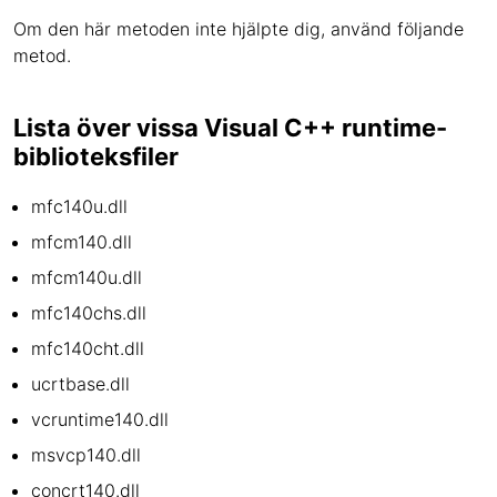
Om den här metoden inte hjälpte dig, använd följande
metod.
Lista över vissa Visual C++ runtime-
biblioteksfiler
mfc140u.dll
mfcm140.dll
mfcm140u.dll
mfc140chs.dll
mfc140cht.dll
ucrtbase.dll
vcruntime140.dll
msvcp140.dll
concrt140.dll