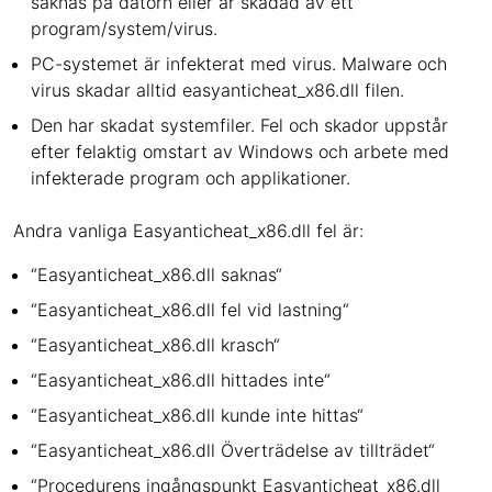
saknas på datorn eller är skadad av ett
program/system/virus.
PC-systemet är infekterat med virus. Malware och
virus skadar alltid easyanticheat_x86.dll filen.
Den har skadat systemfiler. Fel och skador uppstår
efter felaktig omstart av Windows och arbete med
infekterade program och applikationer.
Andra vanliga Easyanticheat_x86.dll fel är:
“Easyanticheat_x86.dll saknas“
“Easyanticheat_x86.dll fel vid lastning“
“Easyanticheat_x86.dll krasch“
“Easyanticheat_x86.dll hittades inte“
“Easyanticheat_x86.dll kunde inte hittas“
“Easyanticheat_x86.dll Överträdelse av tillträdet“
“Procedurens ingångspunkt Easyanticheat_x86.dll