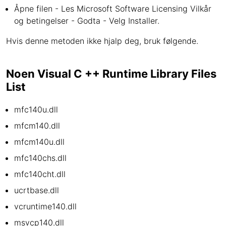
Åpne filen - Les Microsoft Software Licensing Vilkår
og betingelser - Godta - Velg Installer.
Hvis denne metoden ikke hjalp deg, bruk følgende.
Noen Visual C ++ Runtime Library Files
List
mfc140u.dll
mfcm140.dll
mfcm140u.dll
mfc140chs.dll
mfc140cht.dll
ucrtbase.dll
vcruntime140.dll
msvcp140.dll