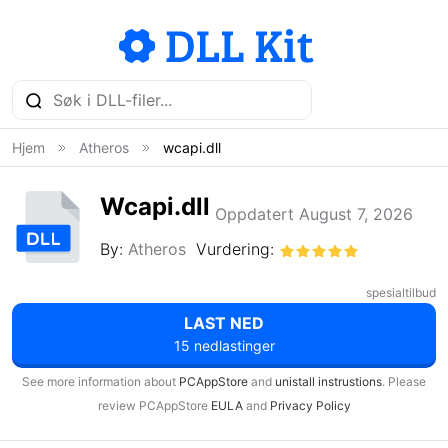
Hjem
Atheros
wcapi.dll
Wcapi.dll
Oppdatert August 7, 2026
By:
Atheros
Vurdering:
spesialtilbud
LAST NED
15 nedlastinger
See more information about
PCAppStore
and
unistall instrustions
. Please
review PCAppStore
EULA
and
Privacy Policy