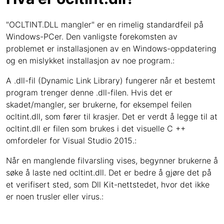
"OCLTINT.DLL mangler" er en rimelig standardfeil på
Windows-PCer. Den vanligste forekomsten av
problemet er installasjonen av en Windows-oppdatering
og en mislykket installasjon av noe program.:
A .dll-fil (Dynamic Link Library) fungerer når et bestemt
program trenger denne .dll-filen. Hvis det er
skadet/mangler, ser brukerne, for eksempel feilen
ocltint.dll, som fører til krasjer. Det er verdt å legge til at
ocltint.dll er filen som brukes i det visuelle C ++
omfordeler for Visual Studio 2015.:
Når en manglende filvarsling vises, begynner brukerne å
søke å laste ned ocltint.dll. Det er bedre å gjøre det på
et verifisert sted, som Dll Kit-nettstedet, hvor det ikke
er noen trusler eller virus.: