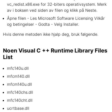
vc_redist.x86.exe for 32-biters operativsystem. Merk
av i boksen ved siden av filen og klikk på Neste.
Åpne filen - Les Microsoft Software Licensing Vilkår
og betingelser - Godta - Velg Installer.
Hvis denne metoden ikke hjalp deg, bruk følgende.
Noen Visual C ++ Runtime Library Files
List
mfc140u.dll
mfcm140.dll
mfcm140u.dll
mfc140chs.dll
mfc140cht.dll
ucrtbase.dll