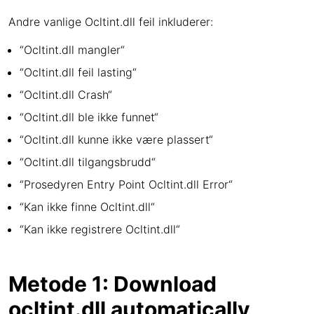
Andre vanlige Ocltint.dll feil inkluderer:
“Ocltint.dll mangler“
“Ocltint.dll feil lasting“
“Ocltint.dll Crash“
“Ocltint.dll ble ikke funnet“
“Ocltint.dll kunne ikke være plassert“
“Ocltint.dll tilgangsbrudd“
“Prosedyren Entry Point Ocltint.dll Error“
“Kan ikke finne Ocltint.dll“
“Kan ikke registrere Ocltint.dll“
Metode 1: Download
ocltint.dll automatically