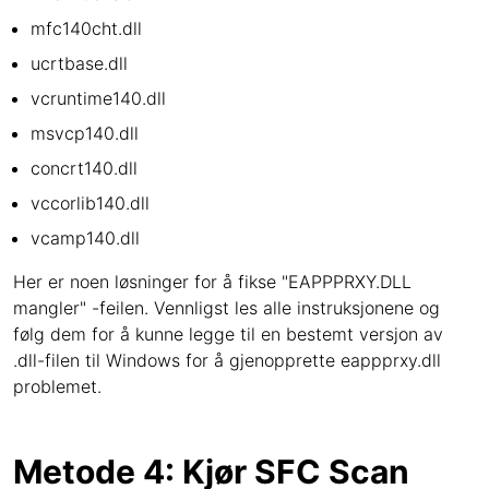
mfc140cht.dll
ucrtbase.dll
vcruntime140.dll
msvcp140.dll
concrt140.dll
vccorlib140.dll
vcamp140.dll
Her er noen løsninger for å fikse "EAPPPRXY.DLL
mangler" -feilen. Vennligst les alle instruksjonene og
følg dem for å kunne legge til en bestemt versjon av
.dll-filen til Windows for å gjenopprette eappprxy.dll
problemet.
Metode 4: Kjør SFC Scan