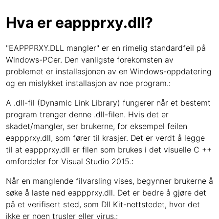
Hva er eappprxy.dll?
"EAPPPRXY.DLL mangler" er en rimelig standardfeil på
Windows-PCer. Den vanligste forekomsten av
problemet er installasjonen av en Windows-oppdatering
og en mislykket installasjon av noe program.:
A .dll-fil (Dynamic Link Library) fungerer når et bestemt
program trenger denne .dll-filen. Hvis det er
skadet/mangler, ser brukerne, for eksempel feilen
eappprxy.dll, som fører til krasjer. Det er verdt å legge
til at eappprxy.dll er filen som brukes i det visuelle C ++
omfordeler for Visual Studio 2015.:
Når en manglende filvarsling vises, begynner brukerne å
søke å laste ned eappprxy.dll. Det er bedre å gjøre det
på et verifisert sted, som Dll Kit-nettstedet, hvor det
ikke er noen trusler eller virus.: