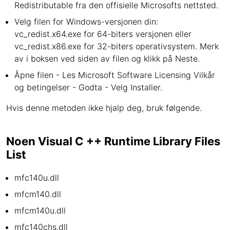
Redistributable fra den offisielle Microsofts nettsted.
Velg filen for Windows-versjonen din:
vc_redist.x64.exe for 64-biters versjonen eller
vc_redist.x86.exe for 32-biters operativsystem. Merk
av i boksen ved siden av filen og klikk på Neste.
Åpne filen - Les Microsoft Software Licensing Vilkår
og betingelser - Godta - Velg Installer.
Hvis denne metoden ikke hjalp deg, bruk følgende.
Noen Visual C ++ Runtime Library Files
List
mfc140u.dll
mfcm140.dll
mfcm140u.dll
mfc140chs.dll