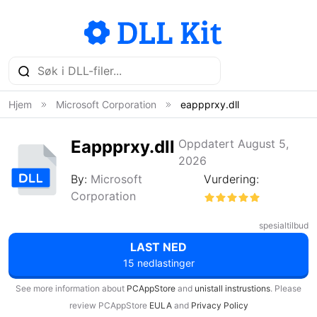
Hjem
Microsoft Corporation
eappprxy.dll
Eappprxy.dll
Oppdatert August 5,
2026
By:
Microsoft
Vurdering:
Corporation
spesialtilbud
LAST NED
15 nedlastinger
See more information about
PCAppStore
and
unistall instrustions
. Please
review PCAppStore
EULA
and
Privacy Policy