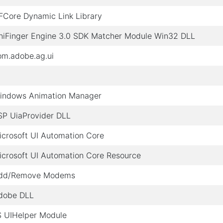
FCore Dynamic Link Library
niFinger Engine 3.0 SDK Matcher Module Win32 DLL
om.adobe.ag.ui
indows Animation Manager
SP UiaProvider DLL
icrosoft UI Automation Core
icrosoft UI Automation Core Resource
dd/Remove Modems
dobe DLL
IS UIHelper Module