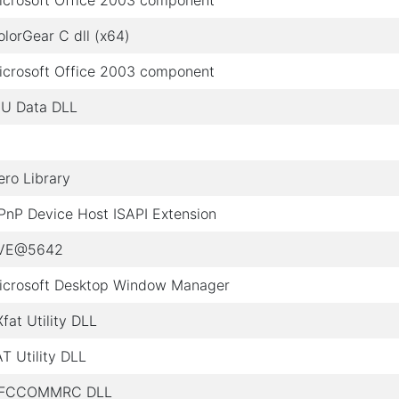
icrosoft Office 2003 component
olorGear C dll (x64)
icrosoft Office 2003 component
CU Data DLL
ero Library
PnP Device Host ISAPI Extension
VE@5642
icrosoft Desktop Window Manager
fat Utility DLL
T Utility DLL
FCCOMMRC DLL