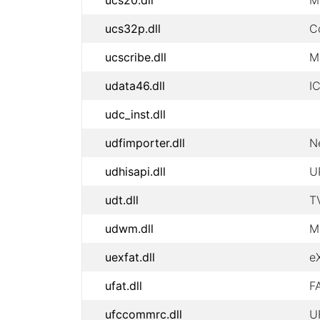
ucs20.dll
M
ucs32p.dll
C
ucscribe.dll
M
udata46.dll
I
udc_inst.dll
udfimporter.dll
N
udhisapi.dll
U
udt.dll
T
udwm.dll
M
uexfat.dll
eX
ufat.dll
FA
ufccommrc.dll
U