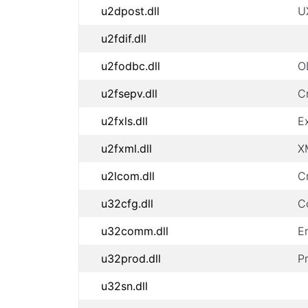
u2dpost.dll
U
u2fdif.dll
u2fodbc.dll
O
u2fsepv.dll
C
u2fxls.dll
E
u2fxml.dll
X
u2lcom.dll
C
u32cfg.dll
C
u32comm.dll
E
u32prod.dll
P
u32sn.dll