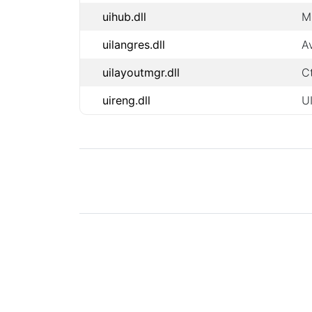
uihub.dll
M
uilangres.dll
A
uilayoutmgr.dll
C
uireng.dll
U