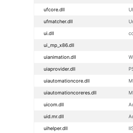
ufcore.dll
U
ufmatcher.dll
U
ui.dll
c
ui_mp_x86.dll
uianimation.dll
W
uiaprovider.dll
P
uiautomationcore.dll
M
uiautomationcoreres.dll
M
uicom.dll
A
uid.mr.dll
A
uihelper.dll
I