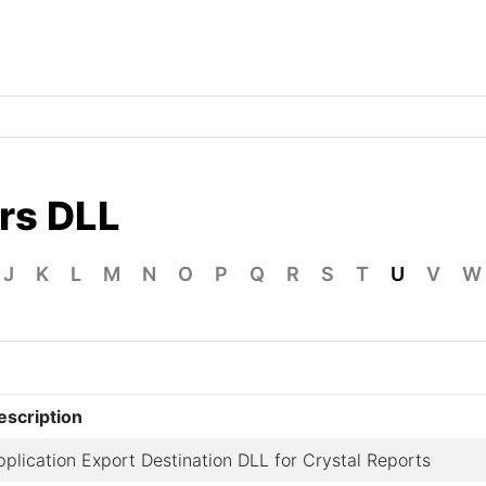
ers DLL
J
K
L
M
N
O
P
Q
R
S
T
U
V
W
escription
pplication Export Destination DLL for Crystal Reports