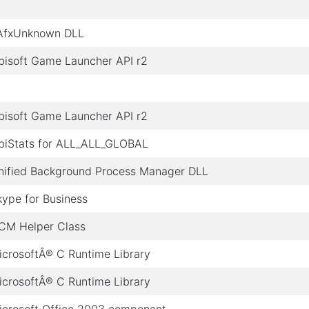
AfxUnknown DLL
bisoft Game Launcher API r2
bisoft Game Launcher API r2
biStats for ALL_ALL_GLOBAL
nified Background Process Manager DLL
kype for Business
CM Helper Class
icrosoftÂ® C Runtime Library
icrosoftÂ® C Runtime Library