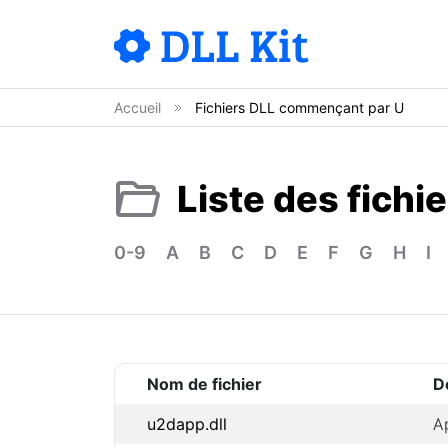
Accueil
Fichiers DLL commençant par U
Liste des fichi
0-9
A
B
C
D
E
F
G
H
I
Nom de fichier
D
u2dapp.dll
A