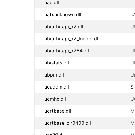
uac.dll
uafxunknown.dll
u
ubiorbitapi_r2.dll
U
ubiorbitapi_r2_loader.dll
ubiorbitapi_r264.dll
U
ubistats.dll
U
ubpm.dll
U
ucaddin.dll
S
ucmhc.dll
U
ucrtbase.dll
M
ucrtbase_clr0400.dll
M