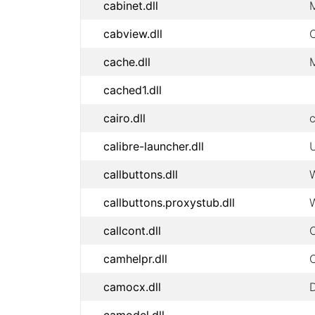
cabinet.dll
M
cabview.dll
C
cache.dll
cached1.dll
cairo.dll
c
calibre-launcher.dll
U
callbuttons.dll
callbuttons.proxystub.dll
callcont.dll
C
camhelpr.dll
camocx.dll