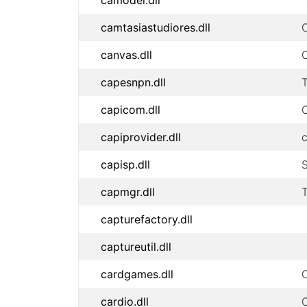
camodel.dll
camtasiastudiores.dll
canvas.dll
capesnpn.dll
T
capicom.dll
capiprovider.dll
capisp.dll
S
capmgr.dll
T
capturefactory.dll
captureutil.dll
cardgames.dll
cardio.dll