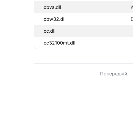
cbva.dll
cbw32.dll
D
cc.dll
cc32100mt.dll
Попередній