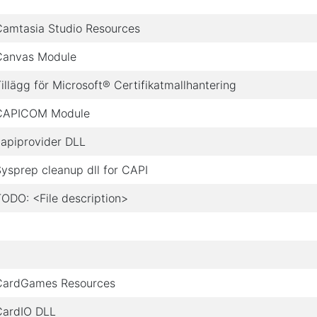
Camtasia Studio Resources
Canvas Module
illägg för Microsoft® Certifikatmallhantering
CAPICOM Module
capiprovider DLL
ysprep cleanup dll for CAPI
ODO: <File description>
CardGames Resources
CardIO DLL