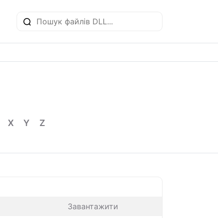
X
Y
Z
Завантажити