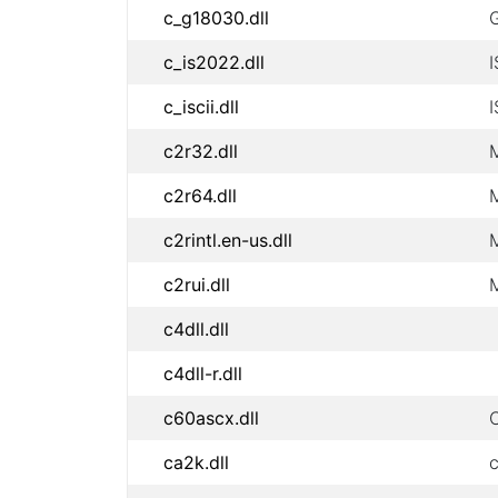
c_g18030.dll
c_is2022.dll
c_iscii.dll
I
c2r32.dll
c2r64.dll
c2rintl.en-us.dll
M
c2rui.dll
M
c4dll.dll
c4dll-r.dll
c60ascx.dll
C
ca2k.dll
c