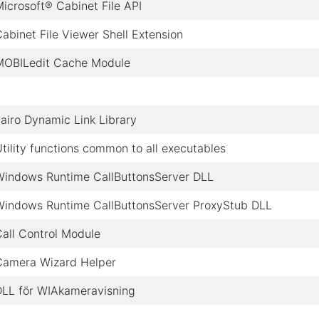
icrosoft® Cabinet File API
abinet File Viewer Shell Extension
MOBILedit Cache Module
airo Dynamic Link Library
tility functions common to all executables
Windows Runtime CallButtonsServer DLL
Windows Runtime CallButtonsServer ProxyStub DLL
all Control Module
Camera Wizard Helper
DLL för WIAkameravisning