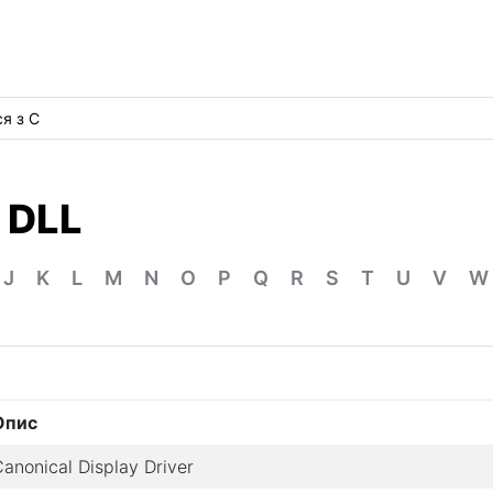
ся з C
 DLL
J
K
L
M
N
O
P
Q
R
S
T
U
V
W
Опис
anonical Display Driver