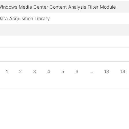
Windows Media Center Content Analysis Filter Module
ata Acquisition Library
1
2
3
4
5
6
...
18
19