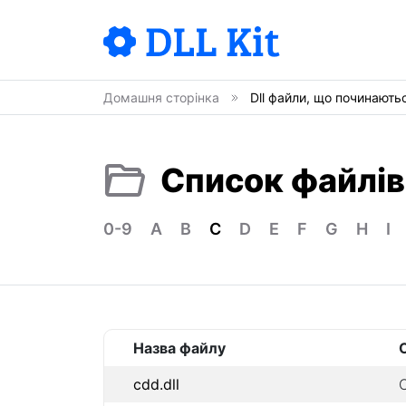
Домашня сторінка
Dll файли, що починають
Список файлів
0-9
A
B
C
D
E
F
G
H
I
Назва файлу
cdd.dll
C