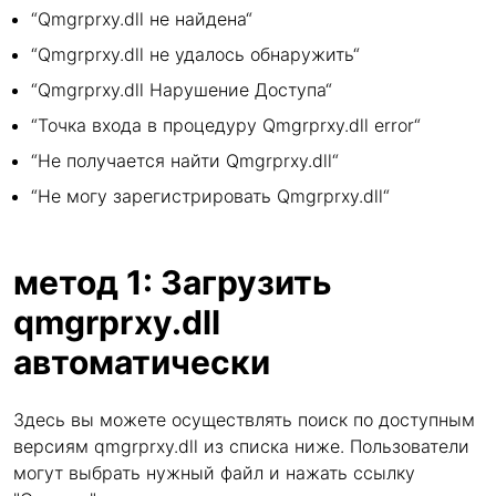
“Qmgrprxy.dll не найдена“
“Qmgrprxy.dll не удалось обнаружить“
“Qmgrprxy.dll Нарушение Доступа“
“Точка входа в процедуру Qmgrprxy.dll error“
“Не получается найти Qmgrprxy.dll“
“Не могу зарегистрировать Qmgrprxy.dll“
метод 1: Загрузить
qmgrprxy.dll
автоматически
Здесь вы можете осуществлять поиск по доступным
версиям qmgrprxy.dll из списка ниже. Пользователи
могут выбрать нужный файл и нажать ссылку