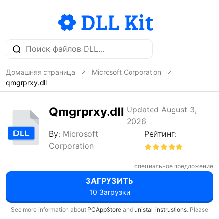
Домашняя страница
Microsoft Corporation
qmgrprxy.dll
Qmgrprxy.dll
Updated August 3,
2026
By:
Microsoft
Рейтинг:
Corporation
специальное предложение
ЗАГРУЗИТЬ
10 Загрузки
See more information about
PCAppStore
and
unistall instrustions
. Please