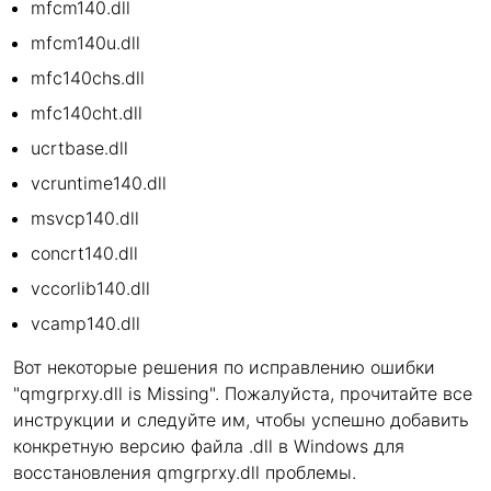
mfcm140.dll
mfcm140u.dll
mfc140chs.dll
mfc140cht.dll
ucrtbase.dll
vcruntime140.dll
msvcp140.dll
concrt140.dll
vccorlib140.dll
vcamp140.dll
Вот некоторые решения по исправлению ошибки
"qmgrprxy.dll is Missing". Пожалуйста, прочитайте все
инструкции и следуйте им, чтобы успешно добавить
конкретную версию файла .dll в Windows для
восстановления qmgrprxy.dll проблемы.