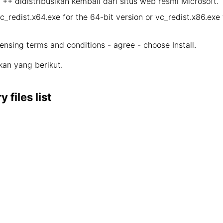
+ didistribusikan kembali dari situs web resmi Microsoft.
vc_redist.x64.exe for the 64-bit version or vc_redist.x86.ex
censing terms and conditions - agree - choose Install.
an yang berikut.
files list