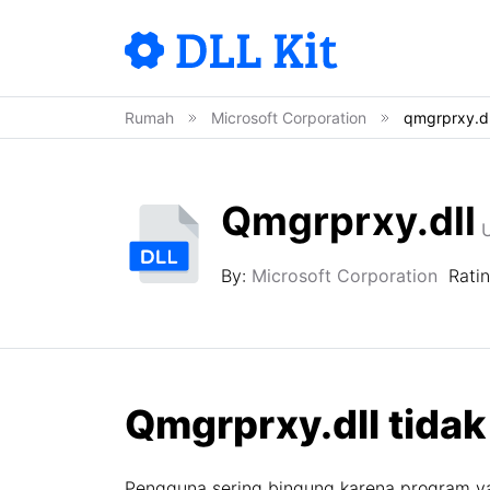
Rumah
Microsoft Corporation
qmgrprxy.dl
Qmgrprxy.dll
By:
Microsoft Corporation
Rati
Qmgrprxy.dll tidak
Pengguna sering bingung karena program ya