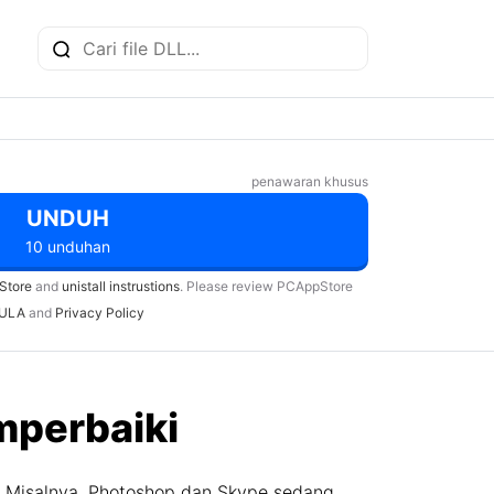
penawaran khusus
UNDUH
10 unduhan
Store
and
unistall instrustions
. Please review PCAppStore
ULA
and
Privacy Policy
mperbaiki
. Misalnya, Photoshop dan Skype sedang