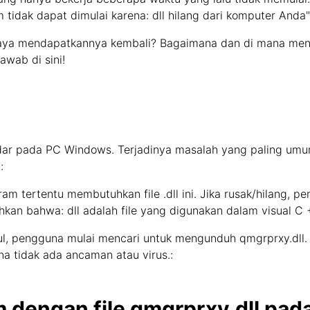
m tidak dapat dimulai karena: dll hilang dari komputer Anda
aya mendapatkannya kembali? Bagaimana dan di mana meng
wab di sini!
andar pada PC Windows. Terjadinya masalah yang paling um
:
gram tertentu membutuhkan file .dll ini. Jika rusak/hilang, p
n bahwa: dll adalah file yang digunakan dalam visual C ++ 
cul, pengguna mulai mencari untuk mengunduh qmgrprxy.dll.
ana tidak ada ancaman atau virus.:
 dengan file qmgrprxy.dll pa