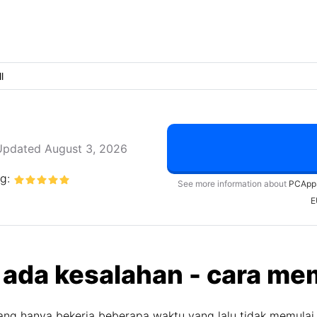
l
Updated August 3, 2026
ng:
See more information about
PCApp
E
 ada kesalahan - cara me
ng hanya bekerja beberapa waktu yang lalu tidak memulai