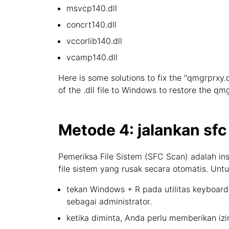
msvcp140.dll
concrt140.dll
vccorlib140.dll
vcamp140.dll
Here is some solutions to fix the "qmgrprxy.d
of the .dll file to Windows to restore the qm
Metode 4: jalankan sfc
Pemeriksa File Sistem (SFC Scan) adalah in
file sistem yang rusak secara otomatis. Un
tekan Windows + R pada utilitas keyboard
sebagai administrator.
ketika diminta, Anda perlu memberikan iz