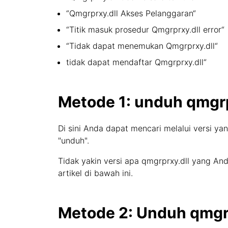
“Qmgrprxy.dll Akses Pelanggaran“
“Titik masuk prosedur Qmgrprxy.dll error“
“Tidak dapat menemukan Qmgrprxy.dll“
tidak dapat mendaftar Qmgrprxy.dll“
Metode 1: unduh qmgrp
Di sini Anda dapat mencari melalui versi yan
"unduh".
Tidak yakin versi apa qmgrprxy.dll yang A
artikel di bawah ini.
Metode 2: Unduh qmgrp