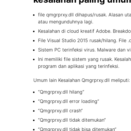
file qmgrprxy.dll dihapus/rusak. Alasan ut
atau mengunduhnya lagi.
Kesalahan di cloud kreatif Adobe. Break
File Visual Studio 2015 rusak/hilang. File 
Sistem PC terinfeksi virus. Malware dan vir
Ini memiliki file sistem yang rusak. Kes
program dan aplikasi yang terinfeksi.
Umum lain Kesalahan Qmgrprxy.dll meliputi:
“Qmgrprxy.dll hilang“
“Qmgrprxy.dll error loading“
“Qmgrprxy.dll crash“
“Qmgrprxy.dll tidak ditemukan“
“Qmgrprxy.dll tidak bisa ditemukan“