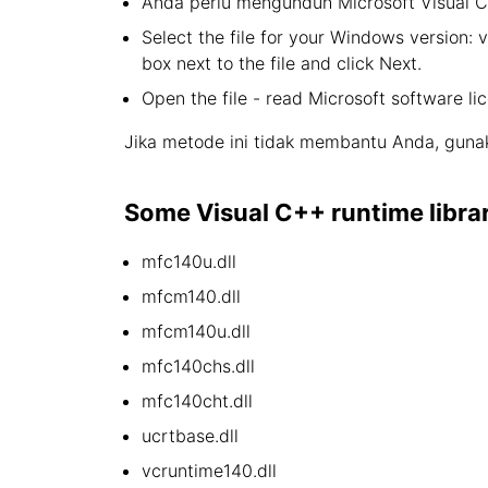
Anda perlu mengunduh Microsoft Visual C +
Select the file for your Windows version: 
box next to the file and click Next.
Open the file - read Microsoft software li
Jika metode ini tidak membantu Anda, gunak
Some Visual C++ runtime library 
mfc140u.dll
mfcm140.dll
mfcm140u.dll
mfc140chs.dll
mfc140cht.dll
ucrtbase.dll
vcruntime140.dll