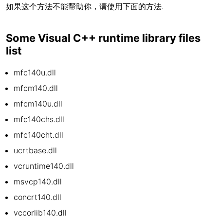
如果这个方法不能帮助你，请使用下面的方法.
Some Visual C++ runtime library files
list
mfc140u.dll
mfcm140.dll
mfcm140u.dll
mfc140chs.dll
mfc140cht.dll
ucrtbase.dll
vcruntime140.dll
msvcp140.dll
concrt140.dll
vccorlib140.dll