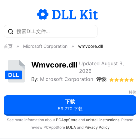
首页
Microsoft Corporation
wmvcore.dll
Wmvcore.dll
Updated August 9,
2026
By:
Microsoft Corporation
评级:
特价
下载
59,770 下载
See more information about
PCAppStore
and
unistall instrustions
. Please
review PCAppStore
EULA
and
Privacy Policy