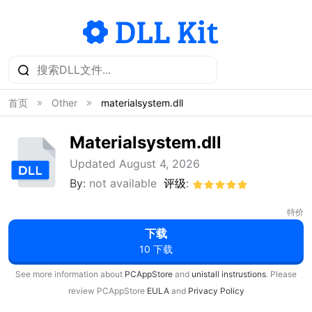
首页
Other
materialsystem.dll
Materialsystem.dll
Updated August 4, 2026
By:
not available
评级:
特价
下载
10 下载
See more information about
PCAppStore
and
unistall instrustions
. Please
review PCAppStore
EULA
and
Privacy Policy