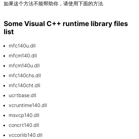
如果这个方法不能帮助你，请使用下面的方法.
Some Visual C++ runtime library files
list
mfc140u.dll
mfcm140.dll
mfcm140u.dll
mfc140chs.dll
mfc140cht.dll
ucrtbase.dll
vcruntime140.dll
msvcp140.dll
concrt140.dll
vccorlib140.dll