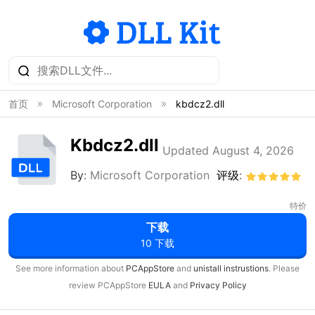
首页
Microsoft Corporation
kbdcz2.dll
Kbdcz2.dll
Updated August 4, 2026
By:
Microsoft Corporation
评级:
特价
下载
10 下载
See more information about
PCAppStore
and
unistall instrustions
. Please
review PCAppStore
EULA
and
Privacy Policy