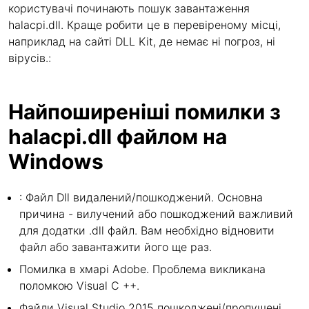
користувачі починають пошук завантаження
halacpi.dll. Краще робити це в перевіреному місці,
наприклад на сайті DLL Kit, де немає ні погроз, ні
вірусів.:
Найпоширеніші помилки з
halacpi.dll файлом на
Windows
: Файл Dll видалений/пошкоджений. Основна
причина - вилучений або пошкоджений важливий
для додатки .dll файл. Вам необхідно відновити
файл або завантажити його ще раз.
Помилка в хмарі Adobe. Проблема викликана
поломкою Visual C ++.
Файли Visual Studio 2015 пошкоджені/пропущені.