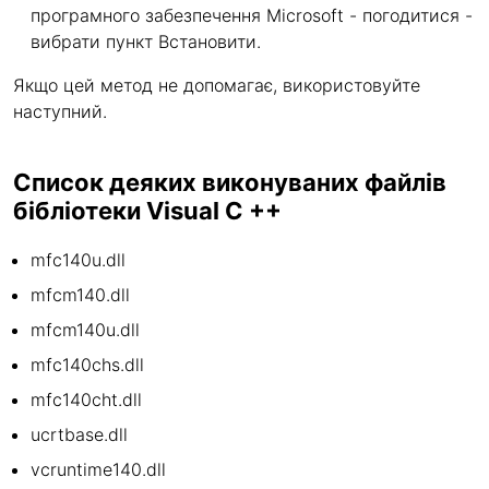
програмного забезпечення Microsoft - погодитися -
вибрати пункт Встановити.
Якщо цей метод не допомагає, використовуйте
наступний.
Список деяких виконуваних файлів
бібліотеки Visual C ++
mfc140u.dll
mfcm140.dll
mfcm140u.dll
mfc140chs.dll
mfc140cht.dll
ucrtbase.dll
vcruntime140.dll