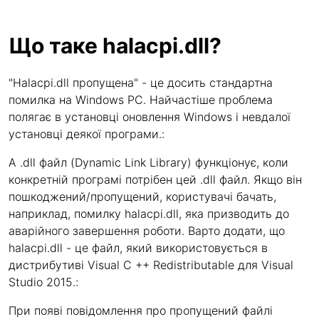
Що таке halacpi.dll?
"Halacpi.dll пропущена" - це досить стандартна
помилка на Windows PC. Найчастіше проблема
полягає в установці оновлення Windows і невдалої
установці деякої програми.:
A .dll файл (Dynamic Link Library) функціонує, коли
конкретній програмі потрібен цей .dll файл. Якщо він
пошкоджений/пропущений, користувачі бачать,
наприклад, помилку halacpi.dll, яка призводить до
аварійного завершення роботи. Варто додати, що
halacpi.dll - це файл, який використовується в
дистрибутиві Visual C ++ Redistributable для Visual
Studio 2015.:
При появі повідомлення про пропущений файлі