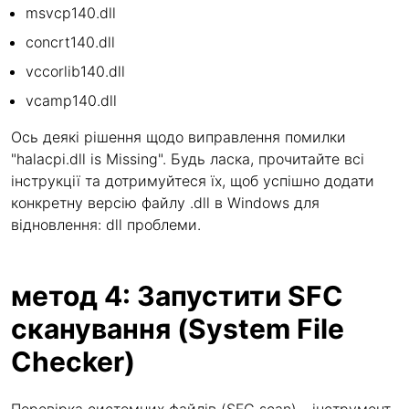
msvcp140.dll
concrt140.dll
vccorlib140.dll
vcamp140.dll
Ось деякі рішення щодо виправлення помилки
"halacpi.dll is Missing". Будь ласка, прочитайте всі
інструкції та дотримуйтеся їх, щоб успішно додати
конкретну версію файлу .dll в Windows для
відновлення: dll проблеми.
метод 4: Запустити SFC
сканування (System File
Checker)