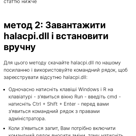
статтю нижче
метод 2: Завантажити
halacpi.dll і встановити
вручну
Для цього методу скачайте halacpi.dll по нашому
посиланню і використовуйте командний рядок, щоб
зареєструвати відсутню halacpi.dll:
Одночасно натисніть клавіші Windows і R на
клавіатурі - з'явиться вікно Run - введіть cmd -
натисніть Ctrl + Shift + Enter - перед вами
з'явиться командний рядок з правами
адміністратора.
Коли з'явиться запит, Вам потрібно включити
командний рядок вносити зміни, тому натисніть