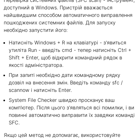
Перевірка системних файлів (SFC scan) - інструмент,
доступний в Windows. Пристрій вважається
найшвидшим способом автоматичного виправлення
пошкоджених системних файлів. Для запуску
необхідно запустити його:
Натисніть Windows + R на клавіатурі - з'явиться
утиліта Run - введіть cmd - тепер натисніть Ctrl +
Shift + Enter, щоб відкрити командний рядок в
якості адміністратора.
При запиті необхідно дати командному рядку
дозвіл на внесення змін. Введіть команду sfc /
scannow і натисніть Enter.
System File Checker швидко просканує ваш
комп'ютер. Після цього з'являться всі помилки, і ви
повинні автоматично виправити їх завдяки команді
SFC.
Якщо цей метод не допомагає, використовуйте