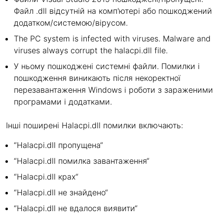
Файл .dll відсутній на комп'ютері або пошкоджений
додатком/системою/вірусом.
The PC system is infected with viruses. Malware and
viruses always corrupt the halacpi.dll file.
У ньому пошкоджені системні файли. Помилки і
пошкодження виникають після некоректної
перезавантаження Windows і роботи з зараженими
програмами і додатками.
Інші поширені Halacpi.dll помилки включають:
“Halacpi.dll пропущена“
“Halacpi.dll помилка завантаження“
“Halacpi.dll крах“
“Halacpi.dll не знайдено“
“Halacpi.dll не вдалося виявити“