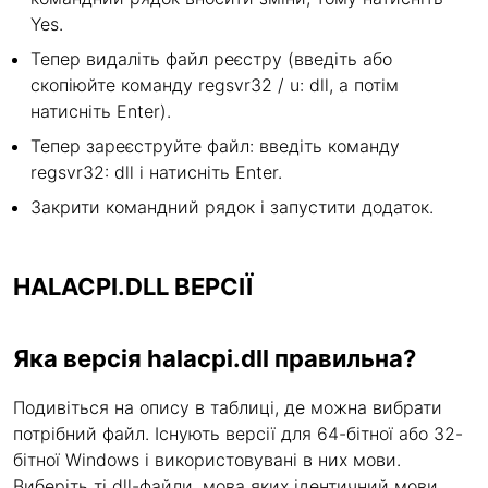
Yes.
Тепер видаліть файл реєстру (введіть або
скопіюйте команду regsvr32 / u: dll, а потім
натисніть Enter).
Тепер зареєструйте файл: введіть команду
regsvr32: dll і натисніть Enter.
Закрити командний рядок і запустити додаток.
HALACPI.DLL ВЕРСІЇ
Яка версія halacpi.dll правильна?
Подивіться на опису в таблиці, де можна вибрати
потрібний файл. Існують версії для 64-бітної або 32-
бітної Windows і використовувані в них мови.
Виберіть ті dll-файли, мова яких ідентичний мови