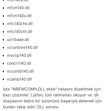
mfcm140.dll
mfcm140u.dll
mfc140chs.dll
mfc140cht.dll
ucrtbase.dll
vcruntime140.dll
msvcp140.dll
concrt140.dll
vccorlib140.dll
vcamp140.dll
İşte "WBEMCOMN.DLL eksik" hatasını düzeltmek için
bazı çözümler. Lütfen, tüm talimatları okuyun ve .dll
dosyasının belirli bir sürümünü başarıyla eklemek için
bunları takip edin: DLL sorunu.