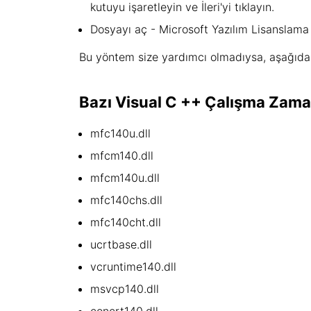
kutuyu işaretleyin ve İleri'yi tıklayın.
Dosyayı aç - Microsoft Yazılım Lisanslama Ş
Bu yöntem size yardımcı olmadıysa, aşağıdaki 
Bazı Visual C ++ Çalışma Zaman
mfc140u.dll
mfcm140.dll
mfcm140u.dll
mfc140chs.dll
mfc140cht.dll
ucrtbase.dll
vcruntime140.dll
msvcp140.dll