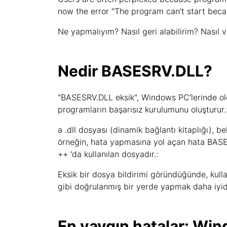
now the error "The program can't start beca
Ne yapmalıyım? Nasıl geri alabilirim? Nasıl 
Nedir BASESRV.DLL?
"BASESRV.DLL eksik", Windows PC'lerinde old
programların başarısız kurulumunu oluşturur.
a .dll dosyası (dinamik bağlantı kitaplığı), b
örneğin, hata yapmasına yol açan hata BASE
++ 'da kullanılan dosyadır.:
Eksik bir dosya bildirimi göründüğünde, kull
gibi doğrulanmış bir yerde yapmak daha iyidi
En yaygın hatalar: Wi