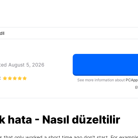
dll
ed August 5, 2026
:
See more information about
PCApp
E
hata - Nasıl düzeltilir
 that only worked a short time ago don't start. For exampl