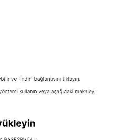
ir ve "İndir" bağlantısını tıklayın.
yöntemi kullanın veya aşağıdaki makaleyi
yükleyin
nın BASESRV.DLL: