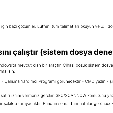
çin bazı çözümler. Lütfen, tüm talimatları okuyun ve .dll dos
nı çalıştır (sistem dosya denet
dows'ta mevcut olan bir araçtır. Cihaz, bozuk sistem dosyal
rmalısın:
 - Çalışma Yardımcı Programı görünecektir - CMD yazın - şim
t satırı iznini vermeniz gerekir. SFC/SCANNOW komutunu yaz
 bir şekilde tarayacaktır. Bundan sonra, tüm hatalar görüne