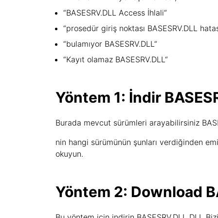
“BASESRV.DLL Access İhlali“
“prosedür giriş noktası BASESRV.DLL hatas
“bulamıyor BASESRV.DLL“
“Kayıt olamaz BASESRV.DLL“
Yöntem 1: İndir BASES
Burada mevcut sürümleri arayabilirsiniz BASES
nin hangi sürümünün şunları verdiğinden emi
okuyun.
Yöntem 2: Download B
Bu yöntem için indirin BASESRV.DLL DLL Bizi