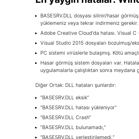
BASESRV.DLL dosyası silinir/hasar görmüş.
yüklemeniz veya tekrar indirmeniz gerekir.
Adobe Creative Cloud'da hatası. Visual C +
Visual Studio 2015 dosyaları bozulmuş/eksi
PC sistemi virüslerle bulaşmış. Kötü amaç
Hasar görmüş sistem dosyaları var. Hatala
uygulamalarla çalıştıktan sonra meydana ge
Diğer Ortak: DLL hataları şunlardır:
“BASESRV.DLL eksik“
“BASESRV.DLL hatası yükleniyor“
“BASESRV.DLL Crash“
“BASESRV.DLL bulunamadı,“
“BASESRV.DLL yerleştirilemedi,“