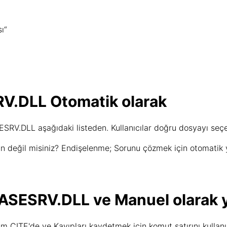
ı“
RV.DLL Otomatik olarak
RV.DLL aşağıdaki listeden. Kullanıcılar doğru dosyayı seçebil
n değil misiniz? Endişelenme; Sorunu çözmek için otomatik 
ASESRV.DLL ve Manuel olarak 
m CITE'de ve Kayıpları kaydetmek için komut satırını kulla