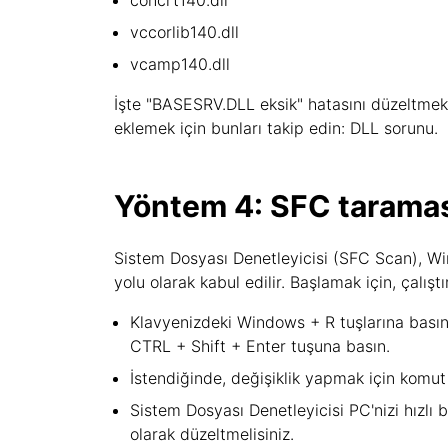
concrt140.dll
vccorlib140.dll
vcamp140.dll
İşte "BASESRV.DLL eksik" hatasını düzeltmek i
eklemek için bunları takip edin: DLL sorunu.
Yöntem 4: SFC taraması
Sistem Dosyası Denetleyicisi (SFC Scan), Win
yolu olarak kabul edilir. Başlamak için, çalıştı
Klavyenizdeki Windows + R tuşlarına basın
CTRL + Shift + Enter tuşuna basın.
İstendiğinde, değişiklik yapmak için komu
Sistem Dosyası Denetleyicisi PC'nizi hızlı
olarak düzeltmelisiniz.