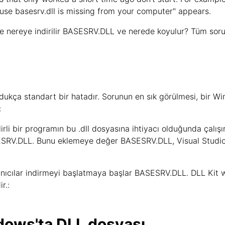
use basesrv.dll is missing from your computer" appears.
ve nereye indirilir BASESRV.DLL ve nerede koyulur? Tüm soru
ukça standart bir hatadır. Sorunun en sık görülmesi, bir W
:
elirli bir programın bu .dll dosyasına ihtiyacı olduğunda çalış
SRV.DLL. Bunu eklemeye değer BASESRV.DLL, Visual Studio 20
anıcılar indirmeyi başlatmaya başlar BASESRV.DLL. DLL Kit w
r.:
ndows'ta DLL dosyası