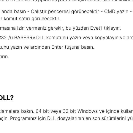
anda basın - Çalıştır penceresi görünecektir - CMD yazın - 
ir komut satırı görünecektir.
pmasına izin vermeniz gerekir, bu yüzden Evet'i tıklayın.
SVR32 /u BASESRV.DLL komutunu yazın veya kopyalayın ve ard
nu yazın ve ardından Enter tuşuna basın.
ırın.
DLL?
amalara bakın. 64 bit veya 32 bit Windows ve içinde kullanıla
seçin. Programınız için DLL dosyalarının en son sürümlerini yü