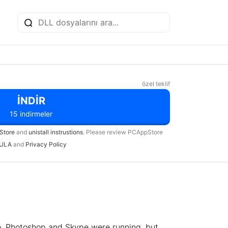
özel teklif
İNDIR
15 indirmeler
Store
and
unistall instrustions
. Please review PCAppStore
ULA
and
Privacy Policy
e, Photoshop and Skype were running, but