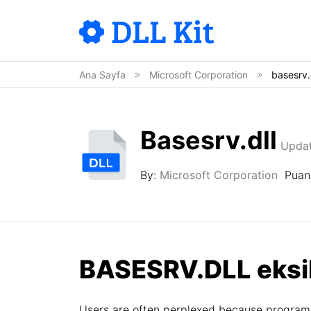
Ana Sayfa
Microsoft Corporation
basesrv.
Basesrv.dll
Updat
By:
Microsoft Corporation
Puan
BASESRV.DLL eksik 
Users are often perplexed because programs