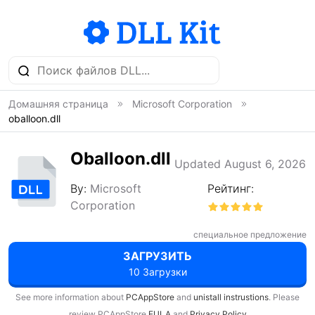
Домашняя страница
Microsoft Corporation
oballoon.dll
Oballoon.dll
Updated August 6, 2026
By:
Microsoft
Рейтинг:
Corporation
специальное предложение
ЗАГРУЗИТЬ
10 Загрузки
See more information about
PCAppStore
and
unistall instrustions
. Please
review PCAppStore
EULA
and
Privacy Policy