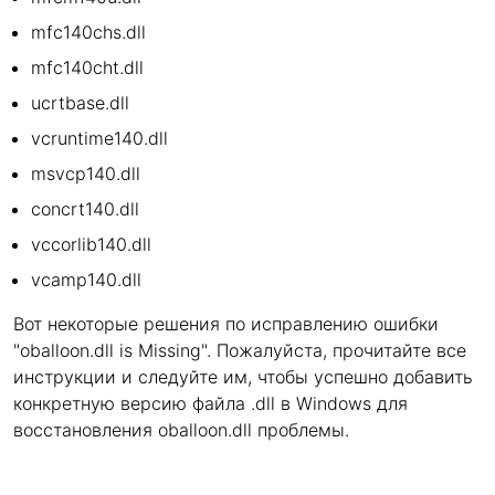
mfc140chs.dll
mfc140cht.dll
ucrtbase.dll
vcruntime140.dll
msvcp140.dll
concrt140.dll
vccorlib140.dll
vcamp140.dll
Вот некоторые решения по исправлению ошибки
"oballoon.dll is Missing". Пожалуйста, прочитайте все
инструкции и следуйте им, чтобы успешно добавить
конкретную версию файла .dll в Windows для
восстановления oballoon.dll проблемы.