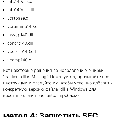
mfc140chs.dll
mfc140cht.dll
ucrtbase.dll
vcruntime140.dll
msvcp140.dll
concrt140.dll
vccorlib140.dll
vcamp140.dll
Вот некоторые решения по исправлению ошибки
"eaclient.dll is Missing". Пожалуйста, прочитайте все
инструкции и следуйте им, чтобы успешно добавить
конкретную версию файла .dll в Windows для
восстановления eaclient.dll проблемы.
метод 4: Запустить SFC