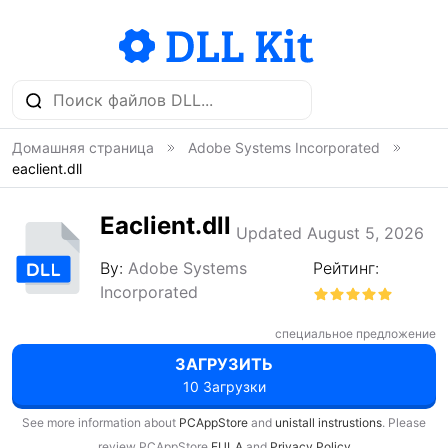
Домашняя страница
Adobe Systems Incorporated
eaclient.dll
Eaclient.dll
Updated August 5, 2026
By:
Adobe Systems
Рейтинг:
Incorporated
специальное предложение
ЗАГРУЗИТЬ
10 Загрузки
See more information about
PCAppStore
and
unistall instrustions
. Please
review PCAppStore
EULA
and
Privacy Policy