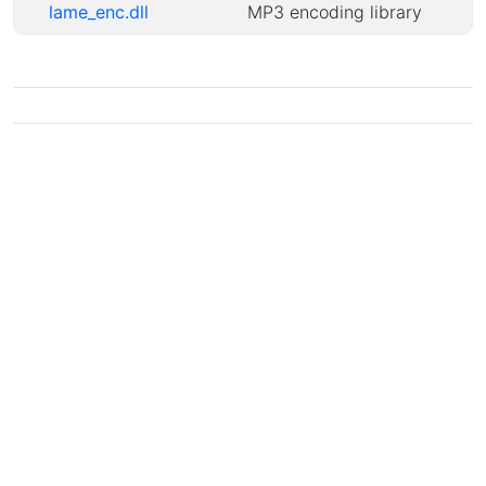
lame_enc.dll
MP3 encoding library