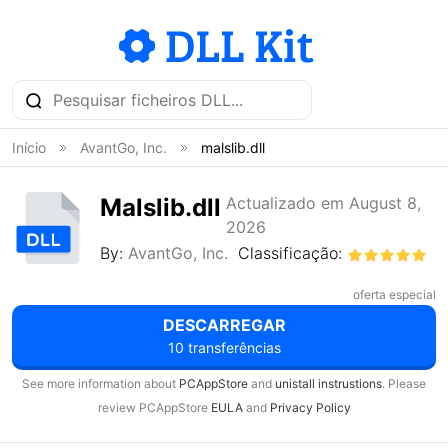
Início
AvantGo, Inc.
malslib.dll
Malslib.dll
Actualizado em August 8,
2026
By:
AvantGo, Inc.
Classificação:
oferta especial
DESCARREGAR
10 transferências
See more information about
PCAppStore
and
unistall instrustions
. Please
review PCAppStore
EULA
and
Privacy Policy