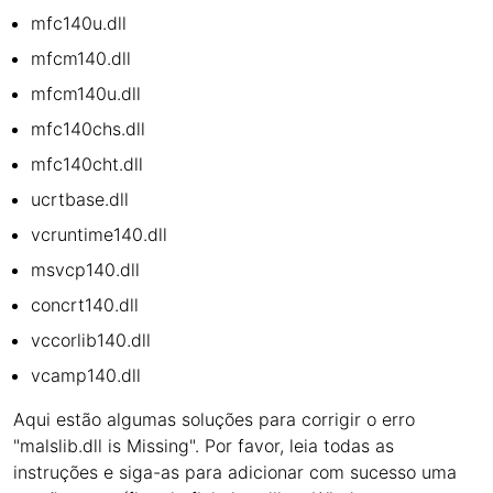
mfc140u.dll
mfcm140.dll
mfcm140u.dll
mfc140chs.dll
mfc140cht.dll
ucrtbase.dll
vcruntime140.dll
msvcp140.dll
concrt140.dll
vccorlib140.dll
vcamp140.dll
Aqui estão algumas soluções para corrigir o erro
"malslib.dll is Missing". Por favor, leia todas as
instruções e siga-as para adicionar com sucesso uma