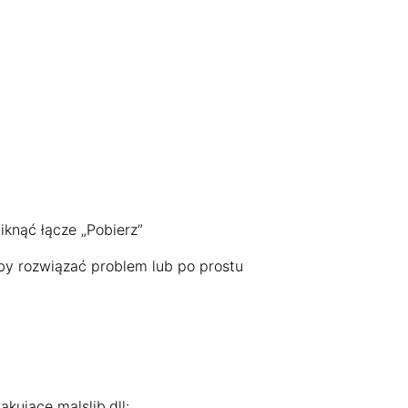
iknąć łącze „Pobierz”
aby rozwiązać problem lub po prostu
kujące malslib.dll: