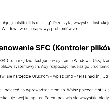
łąd „malslib.dll is missing”. Przeczytaj wszystkie instrukcj
mu Windows w celu naprawy: problemów z dll.
anowanie SFC (Kontroler plik
SFC) to narzędzie dostępne w systemie Windows. Urządzen
plików systemowych. Aby rozpocząć, musisz go uruchomić
awi się narzędzie Uruchom - wpisz cmd - teraz naciśnij Ctrl
nii poleceń na wprowadzanie zmian. Wpisz polecenie sfc / sc
skanuje twój komputer. Potem pojawią się wszystkie błędy 