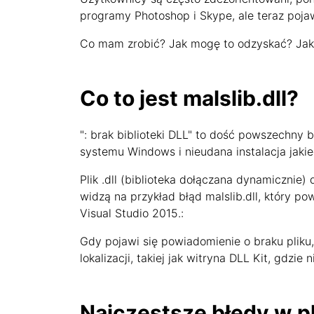
programy Photoshop i Skype, ale teraz pojaw
Co mam zrobić? Jak mogę to odzyskać? Jak i 
Co to jest malslib.dll?
": brak biblioteki DLL" to dość powszechny
systemu Windows i nieudana instalacja jaki
Plik .dll (biblioteka dołączana dynamicznie)
widzą na przykład błąd malslib.dll, który p
Visual Studio 2015.:
Gdy pojawi się powiadomienie o braku pliku,
lokalizacji, takiej jak witryna DLL Kit, gdzi
Najczęstsze błędy w p