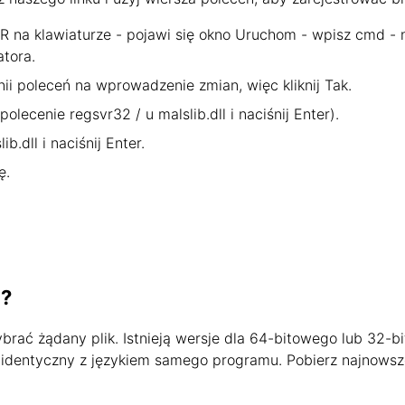
R na klawiaturze - pojawi się okno Uruchom - wpisz cmd - na
atora.
nii poleceń na wprowadzenie zmian, więc kliknij Tak.
polecenie regsvr32 / u malslib.dll i naciśnij Enter).
b.dll i naciśnij Enter.
ę.
a?
wybrać żądany plik. Istnieją wersje dla 64-bitowego lub 3
jest identyczny z językiem samego programu. Pobierz najnowsz