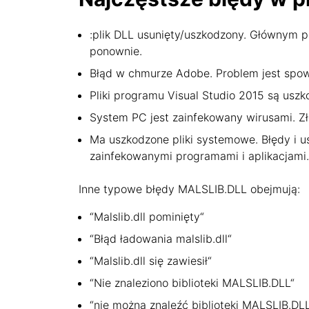
:plik DLL usunięty/uszkodzony. Głównym po
ponownie.
Błąd w chmurze Adobe. Problem jest spo
Pliki programu Visual Studio 2015 są uszk
System PC jest zainfekowany wirusami. Zło
Ma uszkodzone pliki systemowe. Błędy i 
zainfekowanymi programami i aplikacjami.
Inne typowe błędy MALSLIB.DLL obejmują:
“Malslib.dll pominięty“
“Błąd ładowania malslib.dll“
“Malslib.dll się zawiesił“
“Nie znaleziono biblioteki MALSLIB.DLL“
“nie można znaleźć biblioteki MALSLIB.DL