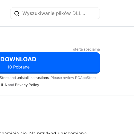
oferta specjalna
DOWNLOAD
10 Pobrane
Store
and
unistall instrustions
. Please review PCAppStore
ULA
and
Privacy Policy
chamiają się. Na przykład uruchomiono