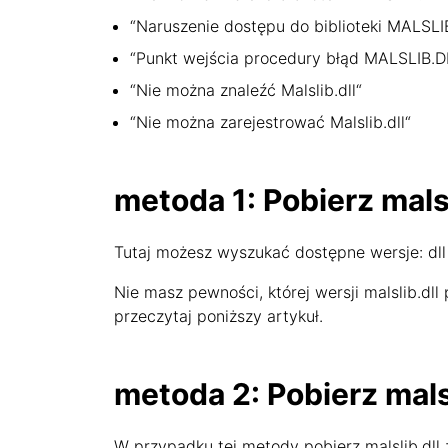
“Naruszenie dostępu do biblioteki MALSLI
“Punkt wejścia procedury błąd MALSLIB.D
“Nie można znaleźć Malslib.dll“
“Nie można zarejestrować Malslib.dll“
metoda 1: Pobierz mals
Tutaj możesz wyszukać dostępne wersje: dll 
Nie masz pewności, której wersji malslib.dl
przeczytaj poniższy artykuł.
metoda 2: Pobierz malsl
W przypadku tej metody pobierz malslib.dll z