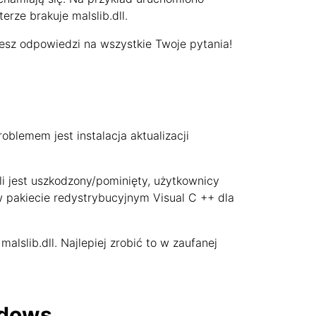
rze brakuje malslib.dll.
iesz odpowiedzi na wszystkie Twoje pytania!
blemem jest instalacja aktualizacji
śli jest uszkodzony/pominięty, użytkownicy
 w pakiecie redystrybucyjnym Visual C ++ dla
lslib.dll. Najlepiej zrobić to w zaufanej
ndows