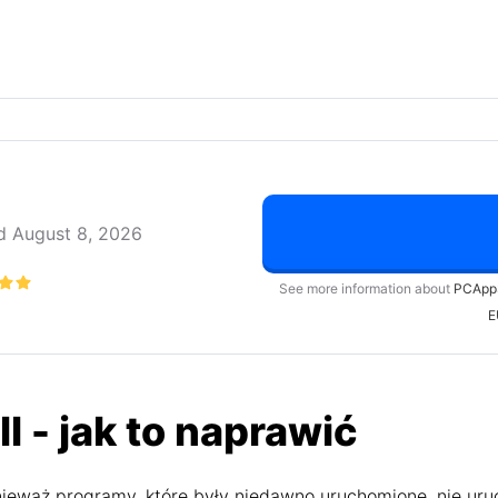
 August 8, 2026
See more information about
PCApp
E
ll - jak to naprawić
ieważ programy, które były niedawno uruchomione, nie uru