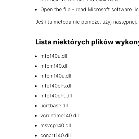
Open the file - read Microsoft software li
Jeśli ta metoda nie pomoże, użyj następnej.
Lista niektórych plików wykon
mfc140u.dll
mfcm140.dll
mfcm140u.dll
mfc140chs.dll
mfc140cht.dll
ucrtbase.dll
vcruntime140.dll
msvcp140.dll
concrt140.dll