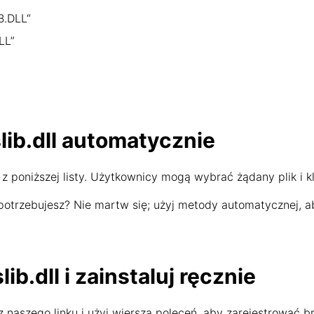
B.DLL“
LL”
lib.dll automatycznie
z poniższej listy. Użytkownicy mogą wybrać żądany plik i kl
l potrzebujesz? Nie martw się; użyj metody automatycznej, 
ib.dll i zainstaluj ręcznie
 naszego linku i użyj wiersza poleceń, aby zarejestrować bra