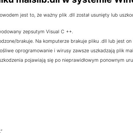
wodem jest to, że ważny plik .dll został usunięty lub uszko
wodowany zepsutym Visual C ++.
odzone/brakuje. Na komputerze brakuje pliku .dll lub jest o
śliwe oprogramowanie i wirusy zawsze uszkadzają plik malsl
uszkodzenia pojawiają się po nieprawidłowym ponownym ur
L“