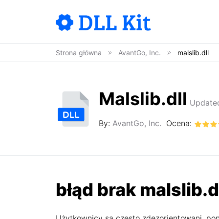
Strona główna
AvantGo, Inc.
malslib.dll
Malslib.dll
Updated
By:
AvantGo, Inc.
Ocena:
błąd brak malslib.d
Użytkownicy są często zdezorientowani, pon