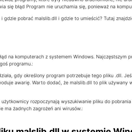
ia się błąd Program nie uruchamia się, ponieważ na kompute
gdzie pobrać malslib.dll i gdzie to umieścić? Tutaj znajdz
 błąd na komputerach z systemem Windows. Najczęstszym pro
egoś programu.:
 działa, gdy określony program potrzebuje tego pliku .dll. Je
owoduje awarię. Warto dodać, że malslib.dll to plik używany
 użytkownicy rozpoczynają wyszukiwanie pliku do pobrania ma
e nie ma żadnych zagrożeń ani wirusów.:
liku malslib.dll w systemie Wi