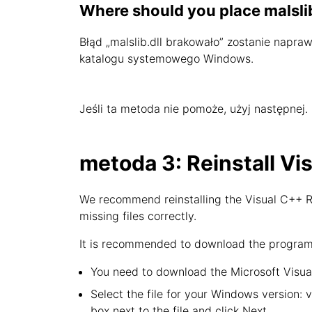
Where should you place malslib
Błąd „malslib.dll brakowało” zostanie naprawi
katalogu systemowego Windows.
Jeśli ta metoda nie pomoże, użyj następnej.
metoda 3: Reinstall Vi
We recommend reinstalling the Visual C++ Re
missing files correctly.
It is recommended to download the program f
You need to download the Microsoft Visual
Select the file for your Windows version: 
box next to the file and click Next.