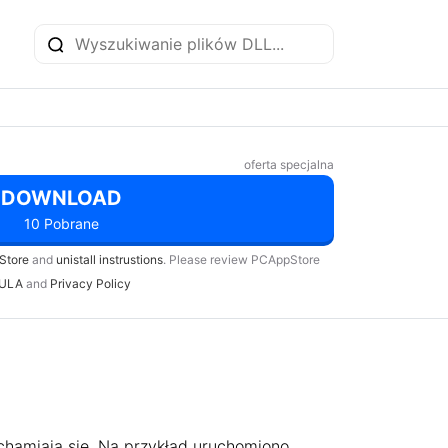
oferta specjalna
DOWNLOAD
10 Pobrane
Store
and
unistall instrustions
. Please review PCAppStore
ULA
and
Privacy Policy
chamiają się. Na przykład uruchomiono