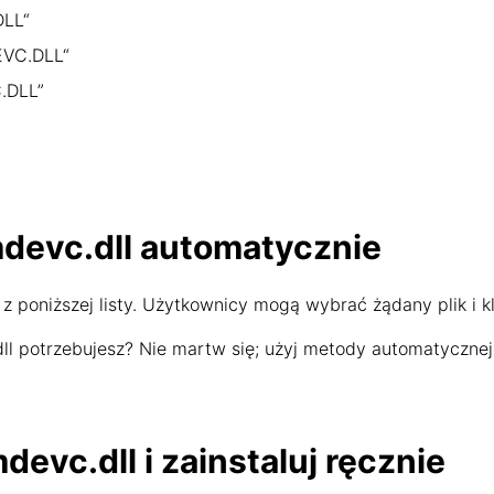
DLL“
EVC.DLL“
.DLL”
mdevc.dll automatycznie
z poniższej listy. Użytkownicy mogą wybrać żądany plik i kl
dll potrzebujesz? Nie martw się; użyj metody automatycznej
evc.dll i zainstaluj ręcznie