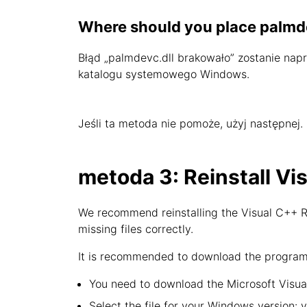
Where should you place palmd
Błąd „palmdevc.dll brakowało” zostanie napraw
katalogu systemowego Windows.
Jeśli ta metoda nie pomoże, użyj następnej.
metoda 3: Reinstall Vi
We recommend reinstalling the Visual C++ Re
missing files correctly.
It is recommended to download the program f
You need to download the Microsoft Visual
Select the file for your Windows version: 