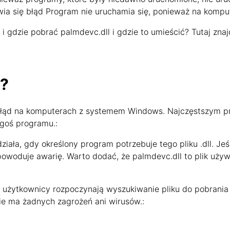
wia się błąd Program nie uruchamia się, ponieważ na komput
 gdzie pobrać palmdevc.dll i gdzie to umieścić? Tutaj zna
l?
 błąd na komputerach z systemem Windows. Najczęstszym pro
egoś programu.:
 działa, gdy określony program potrzebuje tego pliku .dll. Je
 powoduje awarię. Warto dodać, że palmdevc.dll to plik uż
 użytkownicy rozpoczynają wyszukiwanie pliku do pobrania p
e nie ma żadnych zagrożeń ani wirusów.: