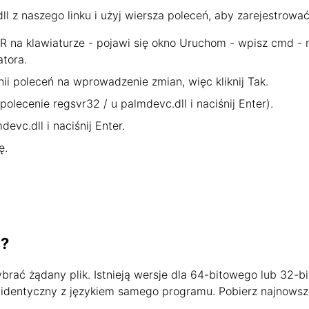
 z naszego linku i użyj wiersza poleceń, aby zarejestrować
R na klawiaturze - pojawi się okno Uruchom - wpisz cmd - na
atora.
nii poleceń na wprowadzenie zmian, więc kliknij Tak.
 polecenie regsvr32 / u palmdevc.dll i naciśnij Enter).
devc.dll i naciśnij Enter.
ę.
a?
wybrać żądany plik. Istnieją wersje dla 64-bitowego lub 3
jest identyczny z językiem samego programu. Pobierz najnowsz