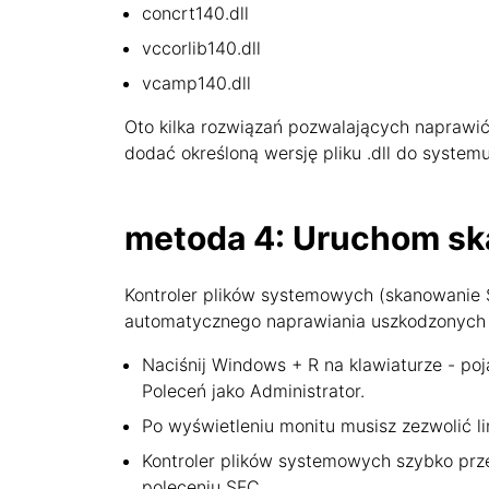
concrt140.dll
vccorlib140.dll
vcamp140.dll
Oto kilka rozwiązań pozwalających naprawić b
dodać określoną wersję pliku .dll do syste
metoda 4: Uruchom sk
Kontroler plików systemowych (skanowanie 
automatycznego naprawiania uszkodzonych 
Naciśnij Windows + R na klawiaturze - poj
Poleceń jako Administrator.
Po wyświetleniu monitu musisz zezwolić li
Kontroler plików systemowych szybko prze
poleceniu SFC.