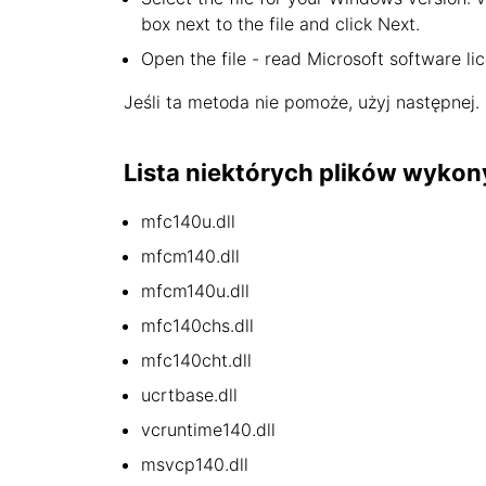
box next to the file and click Next.
Open the file - read Microsoft software li
Jeśli ta metoda nie pomoże, użyj następnej.
Lista niektórych plików wykon
mfc140u.dll
mfcm140.dll
mfcm140u.dll
mfc140chs.dll
mfc140cht.dll
ucrtbase.dll
vcruntime140.dll
msvcp140.dll