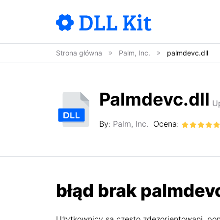
Strona główna
Palm, Inc.
palmdevc.dll
Palmdevc.dll
U
By:
Palm, Inc.
Ocena:
błąd brak palmdevc.
Użytkownicy są często zdezorientowani, pon