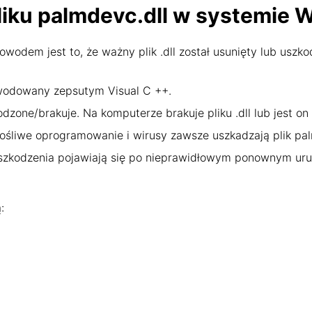
liku palmdevc.dll w systemie
wodem jest to, że ważny plik .dll został usunięty lub uszko
wodowany zepsutym Visual C ++.
odzone/brakuje. Na komputerze brakuje pliku .dll lub jest o
ośliwe oprogramowanie i wirusy zawsze uszkadzają plik pal
uszkodzenia pojawiają się po nieprawidłowym ponownym ur
: