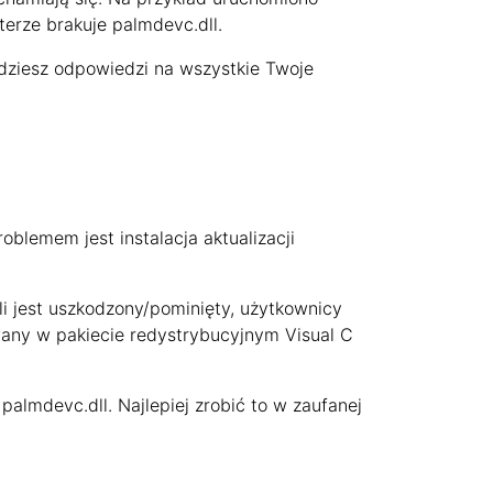
erze brakuje palmdevc.dll.
jdziesz odpowiedzi na wszystkie Twoje
blemem jest instalacja aktualizacji
śli jest uszkodzony/pominięty, użytkownicy
ywany w pakiecie redystrybucyjnym Visual C
almdevc.dll. Najlepiej zrobić to w zaufanej