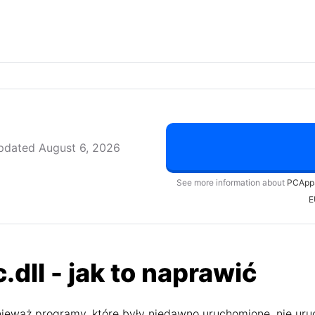
pdated August 6, 2026
See more information about
PCApp
E
dll - jak to naprawić
ieważ programy, które były niedawno uruchomione, nie uru