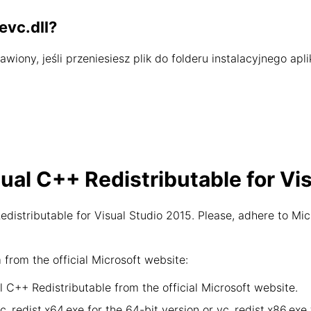
evc.dll?
iony, jeśli przeniesiesz plik do folderu instalacyjnego apli
sual C++ Redistributable for Vi
distributable for Visual Studio 2015. Please, adhere to Mic
rom the official Microsoft website:
 C++ Redistributable from the official Microsoft website.
vc_redist.x64.exe for the 64-bit version or vc_redist.x86.ex