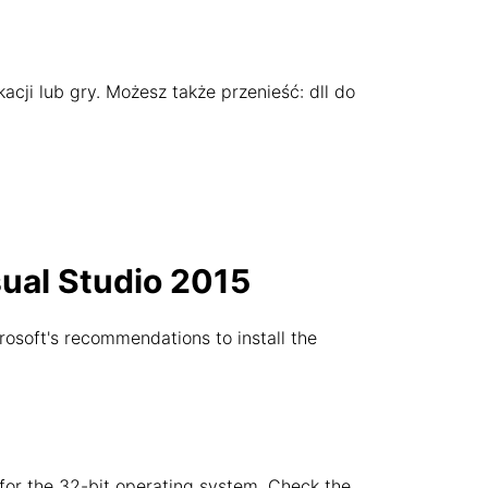
kacji lub gry. Możesz także przenieść: dll do
sual Studio 2015
rosoft's recommendations to install the
e for the 32-bit operating system. Check the