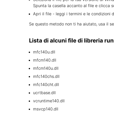
Spunta la casella accanto al file e clicca s
Apri il file - leggi i termini e le condizioni
Se questo metodo non ti ha aiutato, usa il s
Lista di alcuni file di libreria r
mfc140u.dll
mfcm140.dll
mfcm140u.dll
mfc140chs.dll
mfc140cht.dll
ucrtbase.dll
vcruntime140.dll
msvcp140.dll