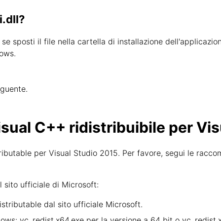
.dll?
o se sposti il file nella cartella di installazione dell'applica
dows.
eguente.
sual C++ ridistribuibile per Vi
tributable per Visual Studio 2015. Per favore, segui le racco
ito ufficiale di Microsoft:
tributable dal sito ufficiale Microsoft.
ndows: vc_redist.x64.exe per la versione a 64 bit o vc_redist.