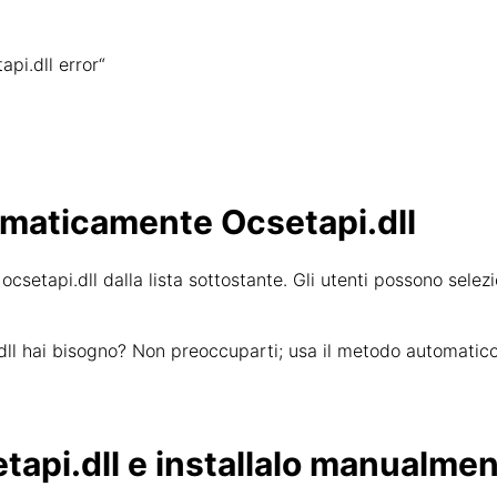
api.dll error“
omaticamente Ocsetapi.dll
 ocsetapi.dll dalla lista sottostante. Gli utenti possono selezio
.dll hai bisogno? Non preoccuparti; usa il metodo automatico
tapi.dll e installalo manualme