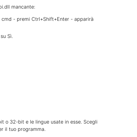
pi.dll mancante:
a cmd - premi Ctrl+Shift+Enter - apparirà
su Sì.
it o 32-bit e le lingue usate in esse. Scegli
per il tuo programma.