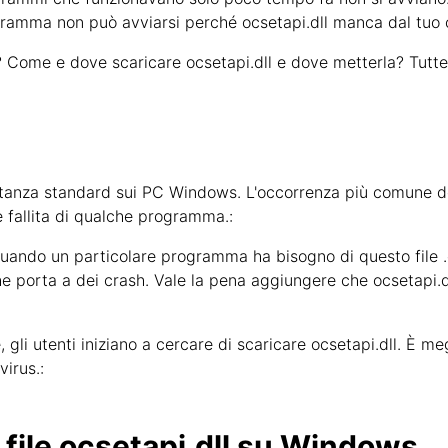
ogramma non può avviarsi perché ocsetapi.dll manca dal tuo
Come e dove scaricare ocsetapi.dll e dove metterla? Tutte
tanza standard sui PC Windows. L'occorrenza più comune del
 fallita di qualche programma.:
 quando un particolare programma ha bisogno di questo file .
e porta a dei crash. Vale la pena aggiungere che ocsetapi.dll 
li utenti iniziano a cercare di scaricare ocsetapi.dll. È megl
irus.:
l file ocsetapi.dll su Windows