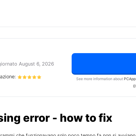
iornato August 6, 2026
tazione:
See more information about
PCApp
E
sing error - how to fix
ogrammi che funzionavano solo poco tempo fa non si avvian