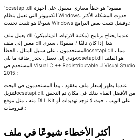
"ocsetapi.dll مفقود" هو خطأ معياري معقول على أجهزة
الكمبيوتر التي تعمل بنظام Windows. حدوث المشكلة الأكثر
شيوعًا هو تثبيت تحديث Windows وفشل تثبيت بعض البرامج.:
يعمل ملف dll (مكتبة الارتباط الديناميكي) عندما يحتاج برنامج
معين إلى ملف dll هذا. إذا كان تالفًا / مفقودًا ، سيرى
المستخدمون ، على سبيل المثال ، الخطأocsetapi.dll ، مما
يؤدي إلى تعطل. يجدر إضافة ما يليocsetapi.dll هو الملف
المستخدم في Visual C ++ Redistributable لـ Visual Studio
2015.:
عندما يظهر إشعار ملف مفقود ، يبدأ المستخدمون في البحث
لتنزيلocsetapi.dll. من الأفضل القيام بذلك في مكان تم التحقق
منه ، مثل موقع DLL Kit على الويب ، حيث لا توجد تهديدات أو
فيروسات.:
أكثر الأخطاء شيوعًا في ملف