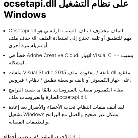
ocsetapi.dll على نظام التشغيل
Windows
Ocsetapi.dll الملف محذوف / تالف. السبب الرئيسي هو
حذف ملف dll مهم للتطبيق أو تلفه. تحتاج إلى استعادة الملف
أو تنزيله مرة أخرى.
خطأ في Adobe Creative Cloud. انهيار Visual C ++ يسبب
المشكلة.
ملفات Visual Studio 2015 تالفة / مفقودة. ملف dll مفقود
على جهاز الكمبيوتر أو تالف بواسطة تطبيق / نظام / فيروس.
نظام الكمبيوتر مصاب بالفيروسات. دائمًا ما تفسد البرامج
الضارة والفيروسات ملفocsetapi.dll.
لقد أتلف ملفات النظام. تحدث الأخطاء والأضرار بعد إعادة
تشغيل Windows بشكل غير صحيح والعمل مع البرامج
والتطبيقات المصابة.
الأخرى المشتركة: تتضمن أخطاء DLL::