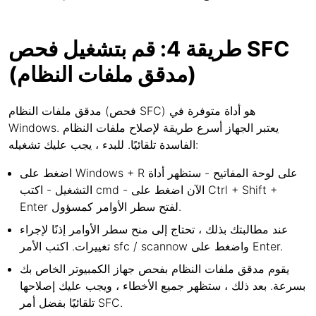
طريقة 4: قم بتشغيل فحص SFC
(مدقق ملفات النظام)
مدقق ملفات النظام (فحص SFC) هو أداة متوفرة في
Windows. يعتبر الجهاز أسرع طريقة لإصلاح ملفات النظام
الفاسدة تلقائيًا. للبدء ، يجب عليك تشغيله:
اضغط على Windows + R على لوحة المفاتيح - ستظهر أداة
التشغيل - اكتب cmd - الآن اضغط على Ctrl + Shift +
Enter لفتح سطر الأوامر كمسؤول.
عند مطالبتك بذلك ، تحتاج إلى منح سطر الأوامر إذنًا لإجراء
تغييرات. اكتب الأمر sfc / scannow واضغط على Enter.
يقوم مدقق ملفات النظام بفحص جهاز الكمبيوتر الخاص بك
بسرعة. بعد ذلك ، ستظهر جميع الأخطاء ، ويجب عليك إصلاحها
تلقائيًا بفضل أمر SFC.