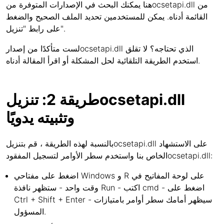
هنا يمكنك البحث في الإصدارات المتوفرة منocsetapi.dll من
القائمة أدناه. يمكن للمستخدمين تحديد الملف الصحيح والضغط
على رابط "تنزيل".
لست متأكدًا من إصدارocsetapi.dll الذي تحتاجه؟ لا تقلق
استخدم الطريقة التلقائية لحل المشكلة أو اقرأ المقالة أدناه.
طريقة 2: تنزيلocsetapi.dll
وتثبيته يدويًا
بالنسبة لهذه الطريقة ، قم بتنزيلocsetapi.dll على الاستشهاد
الخاص بنا واستخدم سطر الأوامر لتسجيل المفقودocsetapi.dll:
اضغط على مفتاحي Windows و R على لوحة المفاتيح في
وقت واحد - ستظهر نافذة Run - اكتب cmd - اضغط على
Ctrl + Shift + Enter - سيظهر أمامك سطر أوامر بامتيازات
المسؤول.