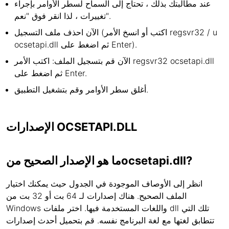
عند مطالبتك بذلك ، تحتاج إلى السماح لسطر الأوامر بإجراء
تغييرات ، لذا انقر فوق "نعم".
الآن احذف ملف التسجيل (اكتب أو انسخ الأمر regsvr32 / u
ocsetapi.dll ثم اضغط على Enter).
الآن قم بتسجيل الملف: اكتب الأمر regsvr32 ocsetapi.dll
ثم اضغط على Enter.
أغلق سطر الأوامر وقم بتشغيل التطبيق.
الإصدارات OCSETAPI.DLL
ما هو الإصدار الصحيح منocsetapi.dll?
انظر إلى الأوصاف الموجودة في الجدول حيث يمكنك اختيار
الملف الصحيح. هناك إصدارات لـ 64 بت أو 32 بت من
Windows واللغات المستخدمة فيها. اختر ملفات dll تلك التي
تتطابق لغتها مع لغة البرنامج نفسه. قم بتحميل أحدث إصدارات