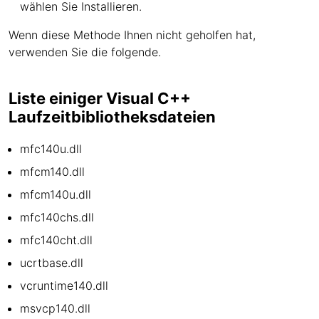
wählen Sie Installieren.
Wenn diese Methode Ihnen nicht geholfen hat,
verwenden Sie die folgende.
Liste einiger Visual C++
Laufzeitbibliotheksdateien
mfc140u.dll
mfcm140.dll
mfcm140u.dll
mfc140chs.dll
mfc140cht.dll
ucrtbase.dll
vcruntime140.dll
msvcp140.dll