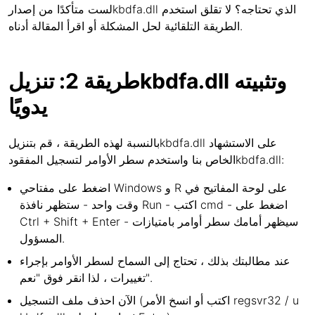
لست متأكدًا من إصدارkbdfa.dll الذي تحتاجه؟ لا تقلق استخدم
الطريقة التلقائية لحل المشكلة أو اقرأ المقالة أدناه.
طريقة 2: تنزيلkbdfa.dll وتثبيته
يدويًا
بالنسبة لهذه الطريقة ، قم بتنزيلkbdfa.dll على الاستشهاد
الخاص بنا واستخدم سطر الأوامر لتسجيل المفقودkbdfa.dll:
اضغط على مفتاحي Windows و R على لوحة المفاتيح في
وقت واحد - ستظهر نافذة Run - اكتب cmd - اضغط على
Ctrl + Shift + Enter - سيظهر أمامك سطر أوامر بامتيازات
المسؤول.
عند مطالبتك بذلك ، تحتاج إلى السماح لسطر الأوامر بإجراء
تغييرات ، لذا انقر فوق "نعم".
الآن احذف ملف التسجيل (اكتب أو انسخ الأمر regsvr32 / u