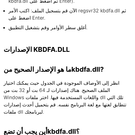
kbdfa.dll ثم اضغط على Enter).
الآن قم بتسجيل الملف: اكتب الأمر regsvr32 kbdfa.dll ثم
اضغط على Enter.
أغلق سطر الأوامر وقم بتشغيل التطبيق.
الإصدارات KBDFA.DLL
ما هو الإصدار الصحيح منkbdfa.dll?
انظر إلى الأوصاف الموجودة في الجدول حيث يمكنك اختيار
الملف الصحيح. هناك إصدارات لـ 64 بت أو 32 بت من
Windows واللغات المستخدمة فيها. اختر ملفات dll تلك التي
تتطابق لغتها مع لغة البرنامج نفسه. قم بتحميل أحدث إصدارات
ملفات dll لبرنامجك.
أين يجب أن تضعkbdfa.dll؟