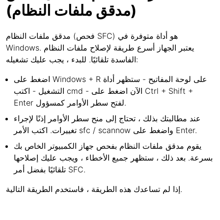
(مدقق ملفات النظام)
مدقق ملفات النظام (فحص SFC) هو أداة متوفرة في
Windows. يعتبر الجهاز أسرع طريقة لإصلاح ملفات النظام
الفاسدة تلقائيًا. للبدء ، يجب عليك تشغيله:
اضغط على Windows + R على لوحة المفاتيح - ستظهر أداة
التشغيل - اكتب cmd - الآن اضغط على Ctrl + Shift +
Enter لفتح سطر الأوامر كمسؤول.
عند مطالبتك بذلك ، تحتاج إلى منح سطر الأوامر إذنًا لإجراء
تغييرات. اكتب الأمر sfc / scannow واضغط على Enter.
يقوم مدقق ملفات النظام بفحص جهاز الكمبيوتر الخاص بك
بسرعة. بعد ذلك ، ستظهر جميع الأخطاء ، ويجب عليك إصلاحها
تلقائيًا بفضل أمر SFC.
إذا لم تساعدك هذه الطريقة ، فاستخدم الطريقة التالية.