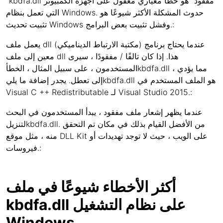
"kbdfa.dll مفقود" هو خطأ معياري معقول على أجهزة الكمبيوتر
التي تعمل بنظام Windows. حدوث المشكلة الأكثر شيوعًا هو
تثبيت تحديث Windows وفشل تثبيت بعض البرامج.:
يعمل ملف dll (مكتبة الارتباط الديناميكي) عندما يحتاج برنامج
معين إلى ملف dll هذا. إذا كان تالفًا / مفقودًا ، سيرى
المستخدمون ، على سبيل المثال ، الخطأkbdfa.dll ، مما يؤدي
إلى تعطل. يجدر إضافة ما يليkbdfa.dll هو الملف المستخدم في
Visual C ++ Redistributable لـ Visual Studio 2015.:
عندما يظهر إشعار ملف مفقود ، يبدأ المستخدمون في البحث
لتنزيلkbdfa.dll. من الأفضل القيام بذلك في مكان تم التحقق
منه ، مثل موقع DLL Kit على الويب ، حيث لا توجد تهديدات أو
فيروسات.:
أكثر الأخطاء شيوعًا في ملف
kbdfa.dll على نظام التشغيل
Windows