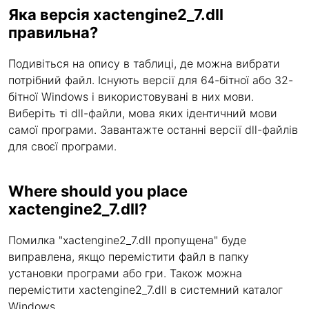
Яка версія xactengine2_7.dll
правильна?
Подивіться на опису в таблиці, де можна вибрати
потрібний файл. Існують версії для 64-бітної або 32-
бітної Windows і використовувані в них мови.
Виберіть ті dll-файли, мова яких ідентичний мови
самої програми. Завантажте останні версії dll-файлів
для своєї програми.
Where should you place
xactengine2_7.dll?
Помилка "xactengine2_7.dll пропущена" буде
виправлена, якщо перемістити файл в папку
установки програми або гри. Також можна
перемістити xactengine2_7.dll в системний каталог
Windows.