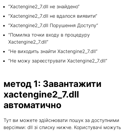
“Xactengine2_7.dll не знайдено“
“Xactengine2_7.dll не вдалося виявити“
“Xactengine2_7.dll Порушення Доступу“
“Помилка точки входу в процедуру
Xactengine2_7.dll“
“Не виходить знайти Xactengine2_7.dll“
“Не можу зареєструвати Xactengine2_7.dll“
метод 1: Завантажити
xactengine2_7.dll
автоматично
Тут ви можете здійснювати пошук за доступними
версіями: dll зі списку нижче. Користувачі можуть