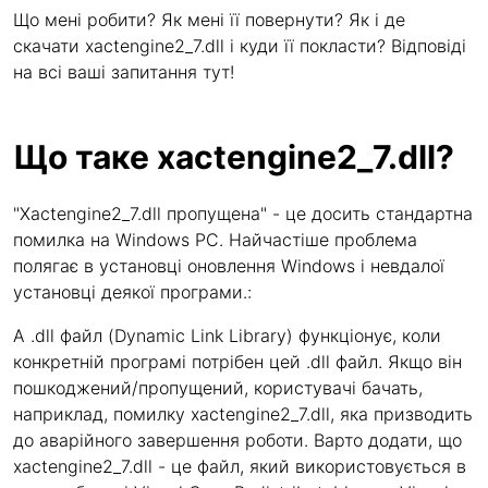
Що мені робити? Як мені її повернути? Як і де
скачати xactengine2_7.dll і куди її покласти? Відповіді
на всі ваші запитання тут!
Що таке xactengine2_7.dll?
"Xactengine2_7.dll пропущена" - це досить стандартна
помилка на Windows PC. Найчастіше проблема
полягає в установці оновлення Windows і невдалої
установці деякої програми.:
A .dll файл (Dynamic Link Library) функціонує, коли
конкретній програмі потрібен цей .dll файл. Якщо він
пошкоджений/пропущений, користувачі бачать,
наприклад, помилку xactengine2_7.dll, яка призводить
до аварійного завершення роботи. Варто додати, що
xactengine2_7.dll - це файл, який використовується в