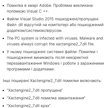
Помилка в хмарі Adobe. Проблема викликана
поломкою Visual C ++.
Файли Visual Studio 2015 пошкоджені/пропущені.
Файл .dll відсутній на комп'ютері або пошкоджений
додатком/системою/вірусом.
The PC system is infected with viruses. Malware and
viruses always corrupt the xactengine2_7.dll file.
У ньому пошкоджені системні файли. Помилки і
пошкодження виникають після некоректної
перезавантаження Windows і роботи з зараженими
програмами і додатками.
Інші поширені Xactengine2_7.dll помилки включають:
“Xactengine2_7.dll пропущена“
“Xactengine2_7.dll помилка завантаження“
“Xactengine2_7.dll крах“