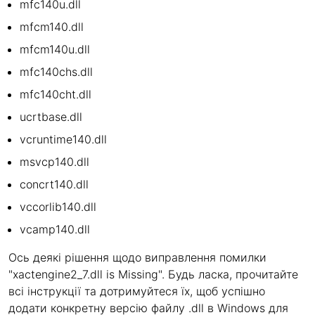
mfc140u.dll
mfcm140.dll
mfcm140u.dll
mfc140chs.dll
mfc140cht.dll
ucrtbase.dll
vcruntime140.dll
msvcp140.dll
concrt140.dll
vccorlib140.dll
vcamp140.dll
Ось деякі рішення щодо виправлення помилки
"xactengine2_7.dll is Missing". Будь ласка, прочитайте
всі інструкції та дотримуйтеся їх, щоб успішно
додати конкретну версію файлу .dll в Windows для