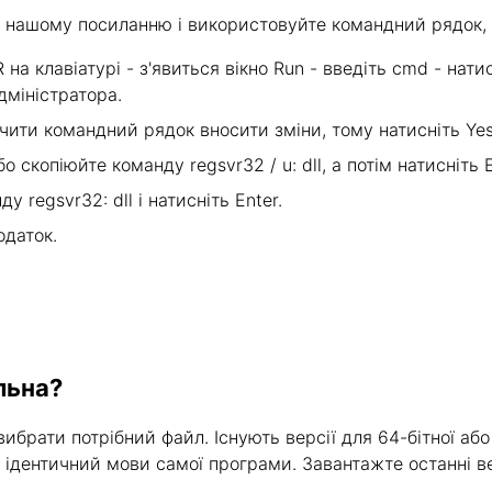
по нашому посиланню і використовуйте командний рядок, щ
на клавіатурі - з'явиться вікно Run - введіть cmd - натис
дміністратора.
ючити командний рядок вносити зміни, тому натисніть Yes
 скопіюйте команду regsvr32 / u: dll, а потім натисніть E
 regsvr32: dll і натисніть Enter.
одаток.
ильна?
ибрати потрібний файл. Існують версії для 64-бітної або
х ідентичний мови самої програми. Завантажте останні ве