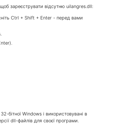
об зареєструвати відсутню uilangres.dll:
ніть Ctrl + Shift + Enter - перед вами
.
nter).
 32-бітної Windows і використовувані в
рсії dll-файлів для своєї програми.