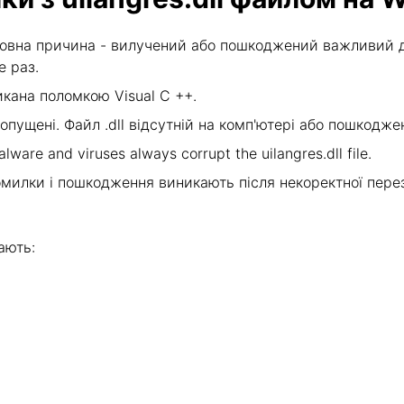
овна причина - вилучений або пошкоджений важливий дл
е раз.
кана поломкою Visual C ++.
опущені. Файл .dll відсутній на комп'ютері або пошкод
lware and viruses always corrupt the uilangres.dll file.
милки і пошкодження виникають після некоректної пере
ають: