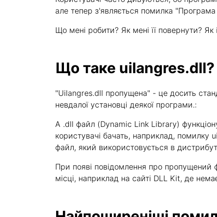
але тепер з'являється помилка "Програма н
Що мені робити? Як мені її повернути? Як і 
Що таке uilangres.dll?
"Uilangres.dll пропущена" - це досить ст
невдалої установці деякої програми.:
A .dll файл (Dynamic Link Library) функці
користувачі бачать, наприклад, помилку ui
файл, який використовується в дистрибутиві
При появі повідомлення про пропущений ф
місці, наприклад на сайті DLL Kit, де немає 
Найпоширеніші помилк