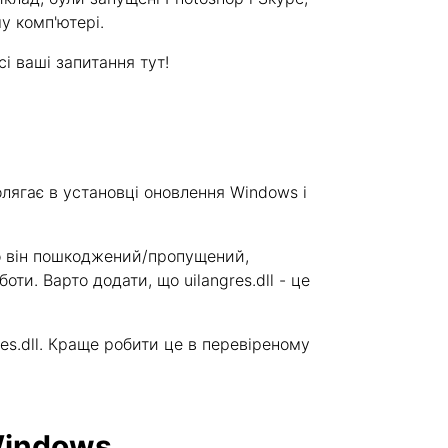
у комп'ютері.
всі ваші запитання тут!
лягає в установці оновлення Windows і
кщо він пошкоджений/пропущений,
ти. Варто додати, що uilangres.dll - це
s.dll. Краще робити це в перевіреному
Windows