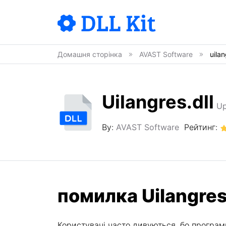
Домашня сторінка
AVAST Software
uilan
Uilangres.dll
Up
By:
AVAST Software
Рейтинг:
помилка Uilangres
Користувачі часто дивуються, бо програми