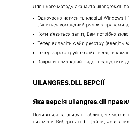
Для цього методу скачайте uilangres.dll 
Одночасно натисніть клавіші Windows і R 
з'явиться командний рядок з правами а
Коли з'явиться запит, Вам потрібно вкл
Тепер видаліть файл реєстру (введіть або
Тепер зареєструйте файл: введіть команду
Закрити командний рядок і запустити д
UILANGRES.DLL ВЕРСІЇ
Яка версія uilangres.dll прав
Подивіться на опису в таблиці, де можна в
них мови. Виберіть ті dll-файли, мова яки