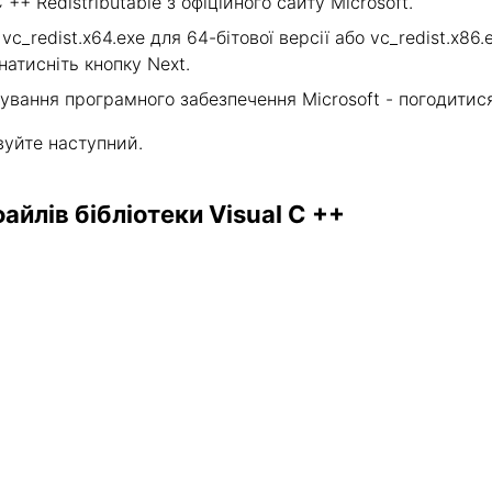
 ++ Redistributable з офіційного сайту Microsoft.
c_redist.x64.exe для 64-бітової версії або vc_redist.x86.
натисніть кнопку Next.
ування програмного забезпечення Microsoft - погодитися
вуйте наступний.
йлів бібліотеки Visual C ++