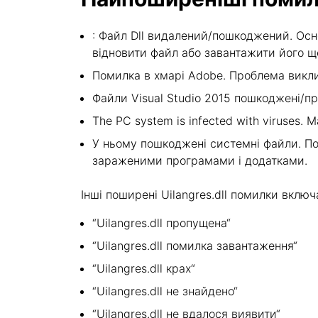
: Файл Dll видалений/пошкоджений. Осн
відновити файл або завантажити його щ
Помилка в хмарі Adobe. Проблема викли
Файли Visual Studio 2015 пошкоджені/пр
The PC system is infected with viruses. Ma
У ньому пошкоджені системні файли. По
зараженими програмами і додатками.
Інші поширені Uilangres.dll помилки включ
“Uilangres.dll пропущена“
“Uilangres.dll помилка завантаження“
“Uilangres.dll крах“
“Uilangres.dll не знайдено“
“Uilangres.dll не вдалося виявити“