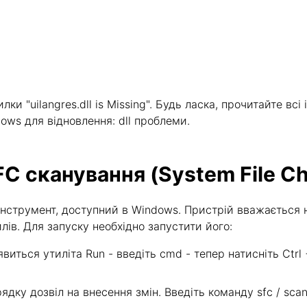
и "uilangres.dll is Missing". Будь ласка, прочитайте всі 
dows для відновлення: dll проблеми.
FC сканування (System File C
- інструмент, доступний в Windows. Пристрій вважаєть
в. Для запуску необхідно запустити його:
явиться утиліта Run - введіть cmd - тепер натисніть Ctrl
дку дозвіл на внесення змін. Введіть команду sfc / scann