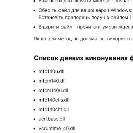
Вам необхідно скачати Microsoft Visual C
Оберіть файл для вашої версії Windows: v
Встановіть прапорець поруч з файлом і 
Відкрити файл - прочитати умови ліценз
Якщо цей метод не допомагає, використо
Список деяких виконуваних фа
mfc140u.dll
mfcm140.dll
mfcm140u.dll
mfc140chs.dll
mfc140cht.dll
ucrtbase.dll
vcruntime140.dll