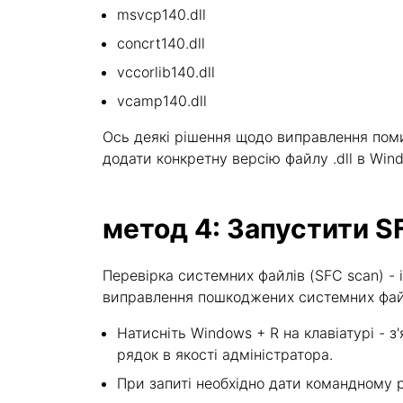
msvcp140.dll
concrt140.dll
vccorlib140.dll
vcamp140.dll
Ось деякі рішення щодо виправлення помилк
додати конкретну версію файлу .dll в Win
метод 4: Запустити S
Перевірка системних файлів (SFC scan) 
виправлення пошкоджених системних файлі
Натисніть Windows + R на клавіатурі - з'
рядок в якості адміністратора.
При запиті необхідно дати командному ря