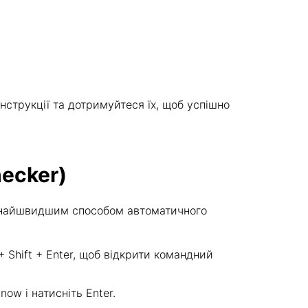
інструкції та дотримуйтеся їх, щоб успішно
hecker)
ся найшвидшим способом автоматичного
 + Shift + Enter, щоб відкрити командний
ow і натисніть Enter.