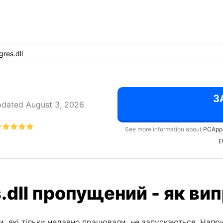
gres.dll
З
dated August 3, 2026
See more information about
PCApp
E
.dll пропущений - як ви
, які тільки недавно працювали, не запускаються. Напри