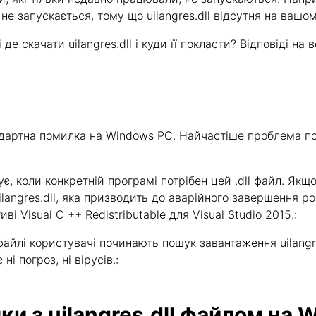
е запускається, тому що uilangres.dll відсутня на вашом
де скачати uilangres.dll і куди її покласти? Відповіді на 
андартна помилка на Windows PC. Найчастіше проблема по
онує, коли конкретній програмі потрібен цей .dll файл. Я
langres.dll, яка призводить до аварійного завершення робо
 Visual C ++ Redistributable для Visual Studio 2015.:
айлі користувачі починають пошук завантаження uilangre
ні погроз, ні вірусів.:
и з uilangres.dll файлом на 