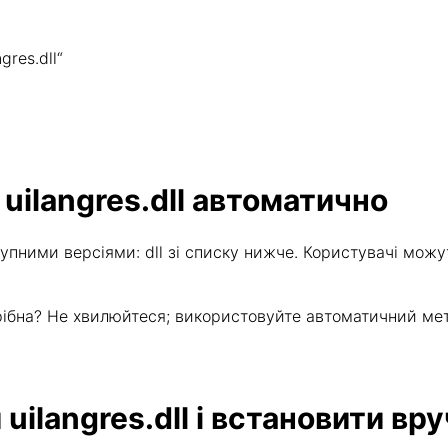
res.dll“
uilangres.dll автоматично
упними версіями: dll зі списку нижче. Користувачі можу
потрібна? Не хвилюйтеся; використовуйте автоматичний м
uilangres.dll і встановити вр