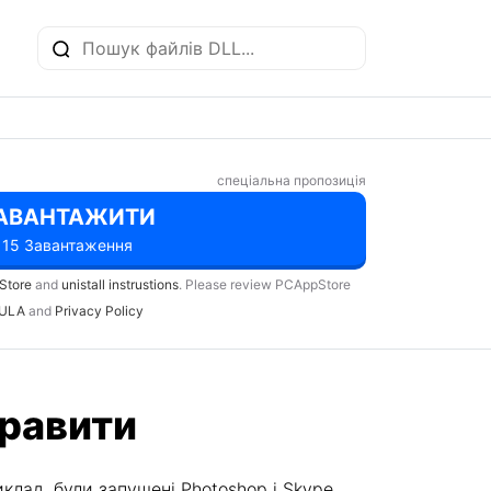
спеціальна пропозиція
АВАНТАЖИТИ
15 Завантаження
Store
and
unistall instrustions
. Please review PCAppStore
ULA
and
Privacy Policy
правити
клад, були запущені Photoshop і Skype,