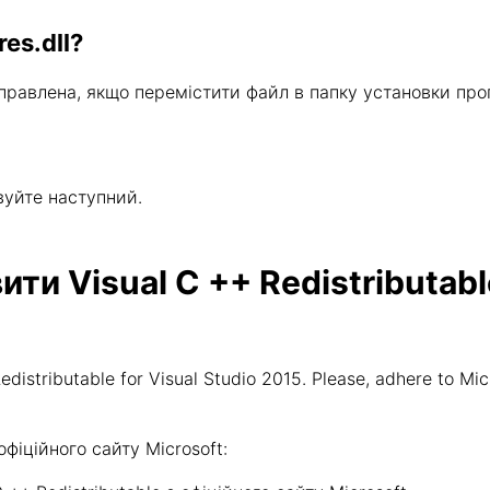
es.dll?
виправлена, якщо перемістити файл в папку установки пр
.
вуйте наступний.
и Visual C ++ Redistributable
distributable for Visual Studio 2015. Please, adhere to Mic
іційного сайту Microsoft: