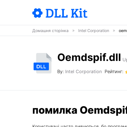
Домашня сторінка
Intel Corporation
oemd
Oemdspif.dll
U
By:
Intel Corporation
Рейтинг:
помилка Oemdspif
Користувачі часто дивуються, бо програми