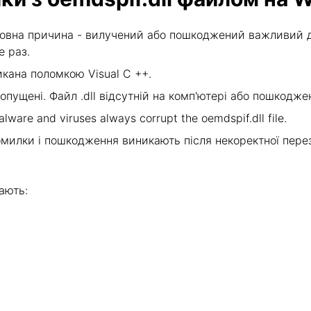
овна причина - вилучений або пошкоджений важливий дл
е раз.
кана поломкою Visual C ++.
опущені. Файл .dll відсутній на комп'ютері або пошкод
lware and viruses always corrupt the oemdspif.dll file.
милки і пошкодження виникають після некоректної пере
ають: