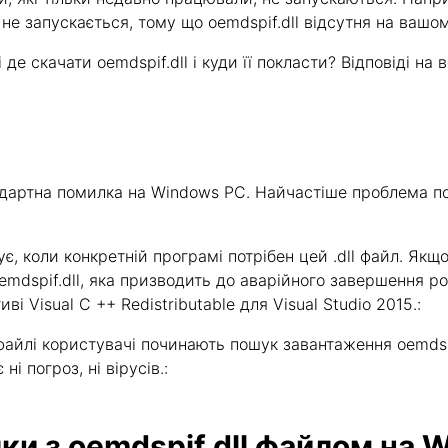
не запускається, тому що oemdspif.dll відсутня на вашом
де скачати oemdspif.dll і куди її покласти? Відповіді на в
андартна помилка на Windows PC. Найчастіше проблема по
онує, коли конкретній програмі потрібен цей .dll файл. Я
mdspif.dll, яка призводить до аварійного завершення роб
 Visual C ++ Redistributable для Visual Studio 2015.:
айлі користувачі починають пошук завантаження oemdspi
ні погроз, ні вірусів.:
и з oemdspif.dll файлом на 