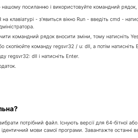
о нашому посиланню і використовуйте командний рядок, 
на клавіатурі - з'явиться вікно Run - введіть cmd - натис
дміністратора.
ючити командний рядок вносити зміни, тому натисніть Yes
 скопіюйте команду regsvr32 / u: dll, а потім натисніть E
 regsvr32: dll і натисніть Enter.
одаток.
льна?
ибрати потрібний файл. Існують версії для 64-бітної або
х ідентичний мови самої програми. Завантажте останні ве