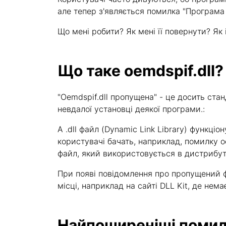
але тепер з'являється помилка "Програма 
Що мені робити? Як мені її повернути? Як і 
Що таке oemdspif.dll?
"Oemdspif.dll пропущена" - це досить ст
невдалої установці деякої програми.:
A .dll файл (Dynamic Link Library) функці
користувачі бачать, наприклад, помилку oe
файл, який використовується в дистрибутиві
При появі повідомлення про пропущений ф
місці, наприклад на сайті DLL Kit, де немає 
Найпоширеніші помилк