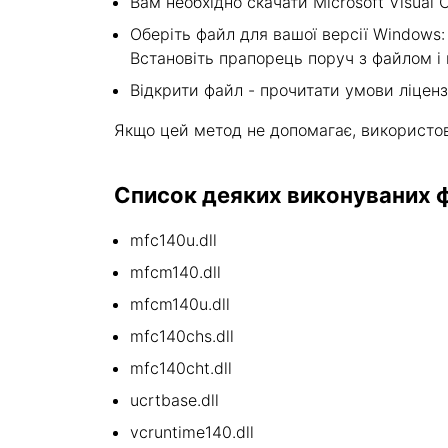
Вам необхідно скачати Microsoft Visual C
Оберіть файл для вашої версії Windows: v
Встановіть прапорець поруч з файлом і 
Відкрити файл - прочитати умови ліценз
Якщо цей метод не допомагає, використо
Список деяких виконуваних фа
mfc140u.dll
mfcm140.dll
mfcm140u.dll
mfc140chs.dll
mfc140cht.dll
ucrtbase.dll
vcruntime140.dll