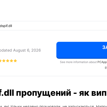
spif.dll
З
pdated August 6, 2026
See more information about
PCApp
E
.dll пропущений - як ви
, які тільки недавно працювали, не запускаються. Напри