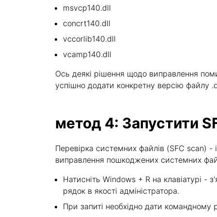
msvcp140.dll
concrt140.dll
vccorlib140.dll
vcamp140.dll
Ось деякі рішення щодо виправлення помилк
успішно додати конкретну версію файлу .d
метод 4: Запустити S
Перевірка системних файлів (SFC scan) 
виправлення пошкоджених системних файлі
Натисніть Windows + R на клавіатурі - з'
рядок в якості адміністратора.
При запиті необхідно дати командному ря