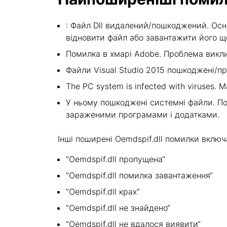
: Файл Dll видалений/пошкоджений. Осн
відновити файл або завантажити його щ
Помилка в хмарі Adobe. Проблема викли
Файли Visual Studio 2015 пошкоджені/пр
The PC system is infected with viruses. Ma
У ньому пошкоджені системні файли. По
зараженими програмами і додатками.
Інші поширені Oemdspif.dll помилки включ
“Oemdspif.dll пропущена“
“Oemdspif.dll помилка завантаження“
“Oemdspif.dll крах“
“Oemdspif.dll не знайдено“
“Oemdspif.dll не вдалося виявити“