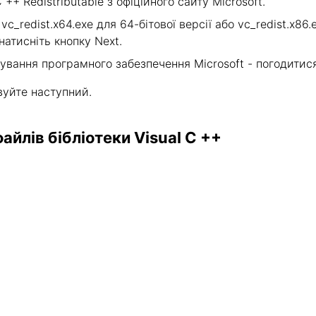
 ++ Redistributable з офіційного сайту Microsoft.
c_redist.x64.exe для 64-бітової версії або vc_redist.x86.
натисніть кнопку Next.
ування програмного забезпечення Microsoft - погодитися
вуйте наступний.
йлів бібліотеки Visual C ++