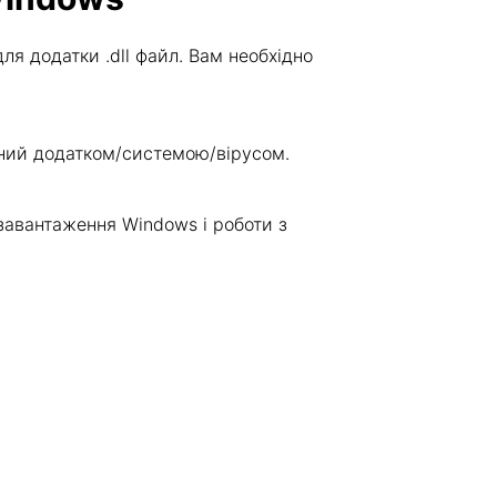
я додатки .dll файл. Вам необхідно
жений додатком/системою/вірусом.
завантаження Windows і роботи з