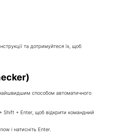
інструкції та дотримуйтеся їх, щоб
hecker)
ся найшвидшим способом автоматичного
 + Shift + Enter, щоб відкрити командний
ow і натисніть Enter.