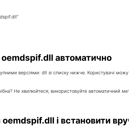
pif.dll“
 oemdspif.dll автоматично
упними версіями: dll зі списку нижче. Користувачі можу
потрібна? Не хвилюйтеся; використовуйте автоматичний м
oemdspif.dll і встановити вр