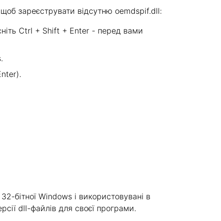
щоб зареєструвати відсутню oemdspif.dll:
ніть Ctrl + Shift + Enter - перед вами
.
nter).
 32-бітної Windows і використовувані в
рсії dll-файлів для своєї програми.