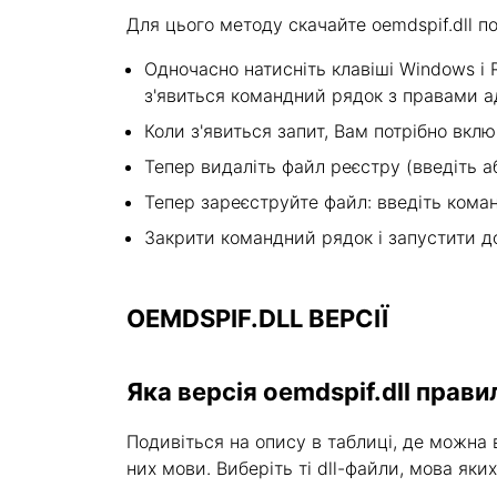
Для цього методу скачайте oemdspif.dll п
Одночасно натисніть клавіші Windows і R 
з'явиться командний рядок з правами а
Коли з'явиться запит, Вам потрібно вкл
Тепер видаліть файл реєстру (введіть або
Тепер зареєструйте файл: введіть команду
Закрити командний рядок і запустити д
OEMDSPIF.DLL ВЕРСІЇ
Яка версія oemdspif.dll прави
Подивіться на опису в таблиці, де можна в
них мови. Виберіть ті dll-файли, мова яки