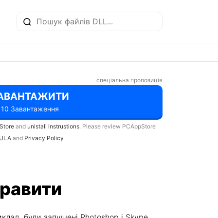
спеціальна пропозиція
АВАНТАЖИТИ
10 Завантаження
Store
and
unistall instrustions
. Please review PCAppStore
ULA
and
Privacy Policy
правити
клад, були запущені Photoshop і Skype,