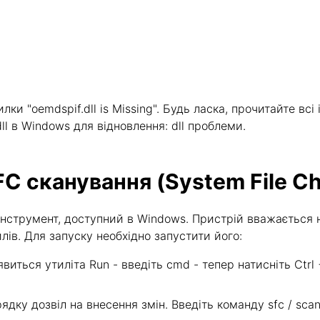
и "oemdspif.dll is Missing". Будь ласка, прочитайте всі 
ll в Windows для відновлення: dll проблеми.
FC сканування (System File C
- інструмент, доступний в Windows. Пристрій вважаєть
в. Для запуску необхідно запустити його:
явиться утиліта Run - введіть cmd - тепер натисніть Ctrl
дку дозвіл на внесення змін. Введіть команду sfc / scann