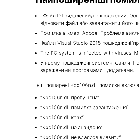
: Файл Dll видалений/пошкоджений. Осн
відновити файл або завантажити його щ
Помилка в хмарі Adobe. Проблема викли
Файли Visual Studio 2015 пошкоджені/пр
The PC system is infected with viruses. Ma
У ньому пошкоджені системні файли. По
зараженими програмами і додатками.
Інші поширені Kbd106n.dll помилки включ
“Kbd106n.dll пропущена“
“Kbd106n.dll помилка завантаження“
“Kbd106n.dll крах“
“Kbd106n.dll не знайдено“
“Kbd106n.dll не вдалося виявити“