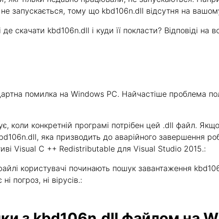
не запускається, тому що kbd106n.dll відсутня на вашом
де скачати kbd106n.dll і куди її покласти? Відповіді на в
ндартна помилка на Windows PC. Найчастіше проблема пол
онує, коли конкретній програмі потрібен цей .dll файл. Я
bd106n.dll, яка призводить до аварійного завершення роб
 Visual C ++ Redistributable для Visual Studio 2015.:
айлі користувачі починають пошук завантаження kbd106n
ні погроз, ні вірусів.:
ки з kbd106n.dll файлом на 