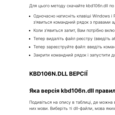
Для цього методу скачайте kbd106n.dll п
Одночасно натисніть клавіші Windows і R 
з'явиться командний рядок з правами а
Коли з'явиться запит, Вам потрібно вкл
Тепер видаліть файл реєстру (введіть або
Тепер зареєструйте файл: введіть команду
Закрити командний рядок і запустити д
KBD106N.DLL ВЕРСІЇ
Яка версія kbd106n.dll прави
Подивіться на опису в таблиці, де можна в
них мови. Виберіть ті dll-файли, мова яки