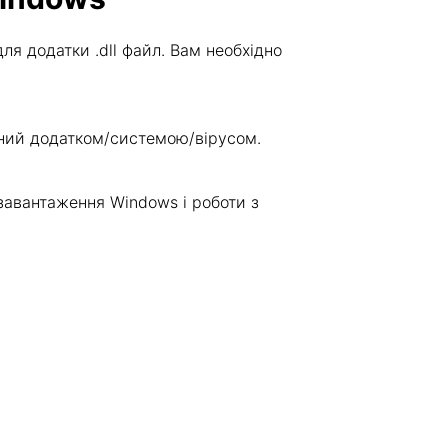
я додатки .dll файл. Вам необхідно
жений додатком/системою/вірусом.
завантаження Windows і роботи з