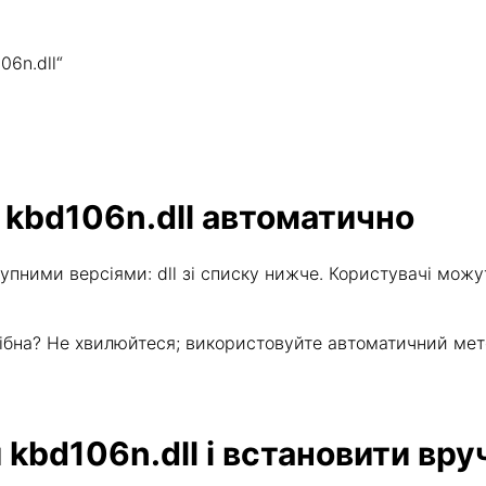
6n.dll“
 kbd106n.dll автоматично
упними версіями: dll зі списку нижче. Користувачі можу
отрібна? Не хвилюйтеся; використовуйте автоматичний ме
kbd106n.dll і встановити вру