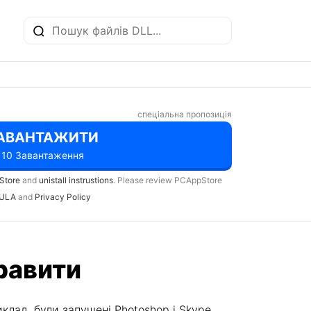
спеціальна пропозиція
АВАНТАЖИТИ
10 Завантаження
Store
and
unistall instrustions
. Please review PCAppStore
ULA
and
Privacy Policy
равити
клад, були запущені Photoshop і Skype,