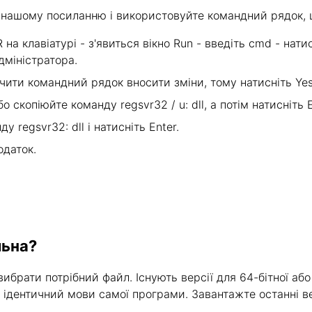
о нашому посиланню і використовуйте командний рядок, щ
на клавіатурі - з'явиться вікно Run - введіть cmd - натис
дміністратора.
ючити командний рядок вносити зміни, тому натисніть Yes
 скопіюйте команду regsvr32 / u: dll, а потім натисніть E
 regsvr32: dll і натисніть Enter.
одаток.
льна?
ибрати потрібний файл. Існують версії для 64-бітної або
х ідентичний мови самої програми. Завантажте останні ве