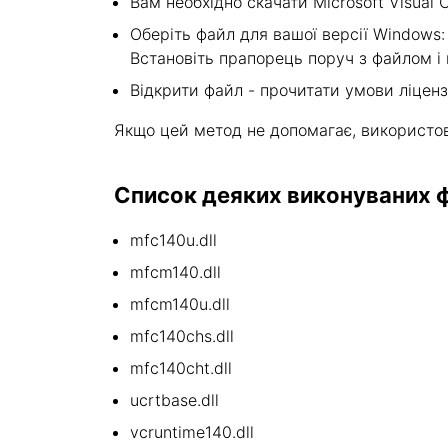
Вам необхідно скачати Microsoft Visual C
Оберіть файл для вашої версії Windows: v
Встановіть прапорець поруч з файлом і 
Відкрити файл - прочитати умови ліценз
Якщо цей метод не допомагає, використо
Список деяких виконуваних фа
mfc140u.dll
mfcm140.dll
mfcm140u.dll
mfc140chs.dll
mfc140cht.dll
ucrtbase.dll
vcruntime140.dll