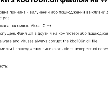
овна причина - вилучений або пошкоджений важливий дл
е раз.
кана поломкою Visual C ++.
опущені. Файл .dll відсутній на комп'ютері або пошкод
lware and viruses always corrupt the kbd106n.dll file.
милки і пошкодження виникають після некоректної пере
ають: