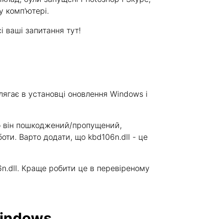
у комп'ютері.
сі ваші запитання тут!
ягає в установці оновлення Windows і
кщо він пошкоджений/пропущений,
оти. Варто додати, що kbd106n.dll - це
.dll. Краще робити це в перевіреному
Windows