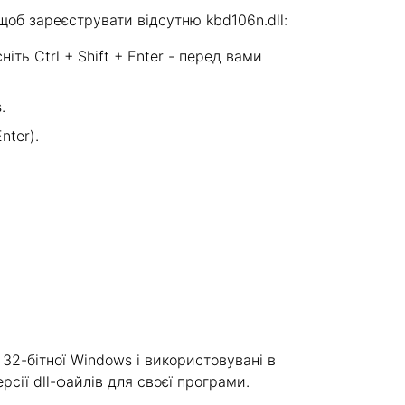
об зареєструвати відсутню kbd106n.dll:
ніть Ctrl + Shift + Enter - перед вами
.
nter).
 32-бітної Windows і використовувані в
рсії dll-файлів для своєї програми.