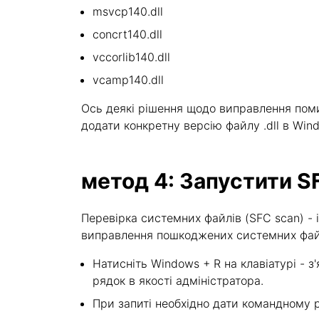
msvcp140.dll
concrt140.dll
vccorlib140.dll
vcamp140.dll
Ось деякі рішення щодо виправлення помилк
додати конкретну версію файлу .dll в Win
метод 4: Запустити S
Перевірка системних файлів (SFC scan) 
виправлення пошкоджених системних файлі
Натисніть Windows + R на клавіатурі - з'
рядок в якості адміністратора.
При запиті необхідно дати командному ря