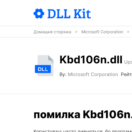
Домашня сторінка
Microsoft Corporation
Kbd106n.dll
Upd
By:
Microsoft Corporation
Рейт
помилка Kbd106n.
Користувачі часто дивуються, бо програми