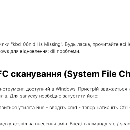
и "kbd106n.dll is Missing". Будь ласка, прочитайте всі і
dows для відновлення: dll проблеми.
FC сканування (System File C
- інструмент, доступний в Windows. Пристрій вважаєть
в. Для запуску необхідно запустити його:
явиться утиліта Run - введіть cmd - тепер натисніть Ctrl
дку дозвіл на внесення змін. Введіть команду sfc / scann