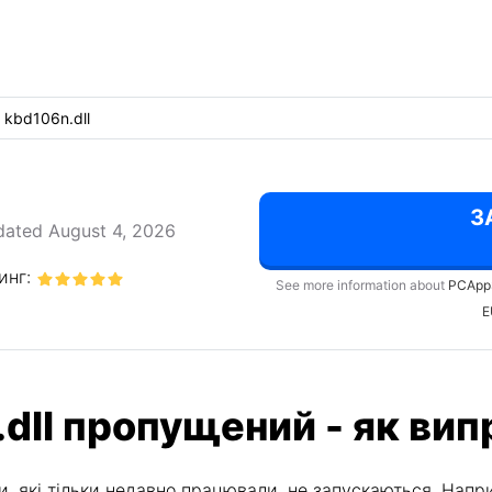
kbd106n.dll
З
ated August 4, 2026
инг:
See more information about
PCApp
E
dll пропущений - як вип
, які тільки недавно працювали, не запускаються. Напри