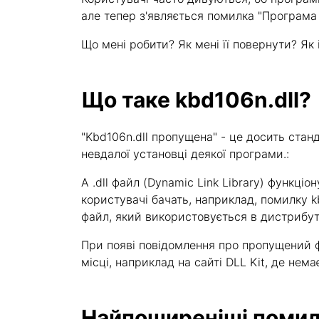
але тепер з'являється помилка "Програма 
Що мені робити? Як мені її повернути? Як і 
Що таке kbd106n.dll?
"Kbd106n.dll пропущена" - це досить ста
невдалої установці деякої програми.:
A .dll файл (Dynamic Link Library) функці
користувачі бачать, наприклад, помилку k
файл, який використовується в дистрибутиві
При появі повідомлення про пропущений ф
місці, наприклад на сайті DLL Kit, де немає 
Найпоширеніші помил