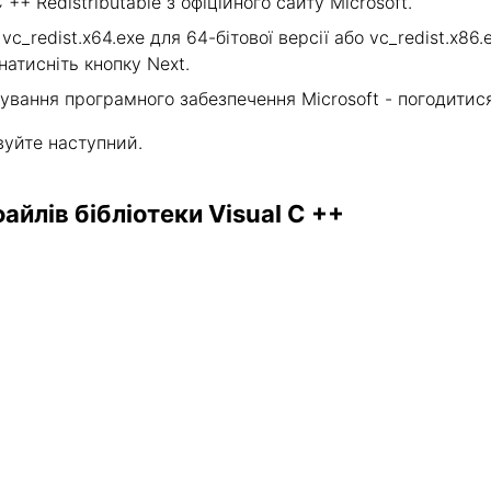
 ++ Redistributable з офіційного сайту Microsoft.
c_redist.x64.exe для 64-бітової версії або vc_redist.x86.
натисніть кнопку Next.
ування програмного забезпечення Microsoft - погодитися
вуйте наступний.
йлів бібліотеки Visual C ++