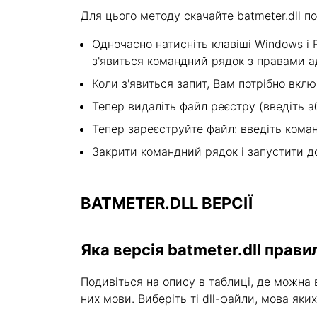
Для цього методу скачайте batmeter.dll п
Одночасно натисніть клавіші Windows і R 
з'явиться командний рядок з правами а
Коли з'явиться запит, Вам потрібно вкл
Тепер видаліть файл реєстру (введіть або
Тепер зареєструйте файл: введіть команду
Закрити командний рядок і запустити д
BATMETER.DLL ВЕРСІЇ
Яка версія batmeter.dll прави
Подивіться на опису в таблиці, де можна в
них мови. Виберіть ті dll-файли, мова яки