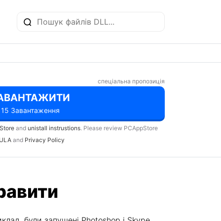
спеціальна пропозиція
АВАНТАЖИТИ
15 Завантаження
Store
and
unistall instrustions
. Please review PCAppStore
ULA
and
Privacy Policy
правити
клад, були запущені Photoshop і Skype,