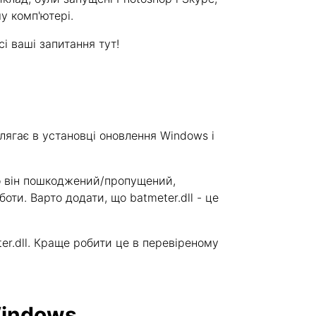
у комп'ютері.
сі ваші запитання тут!
лягає в установці оновлення Windows і
кщо він пошкоджений/пропущений,
оти. Варто додати, що batmeter.dll - це
r.dll. Краще робити це в перевіреному
Windows