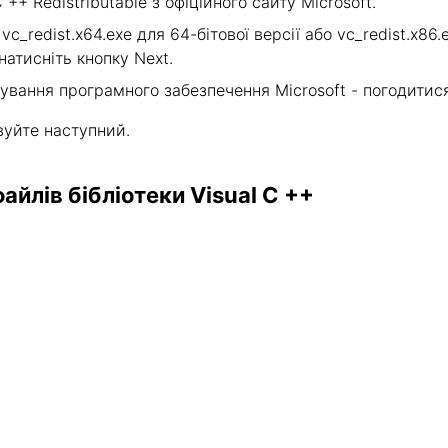
 ++ Redistributable з офіційного сайту Microsoft.
c_redist.x64.exe для 64-бітової версії або vc_redist.x86.
натисніть кнопку Next.
ування програмного забезпечення Microsoft - погодитися
вуйте наступний.
йлів бібліотеки Visual C ++