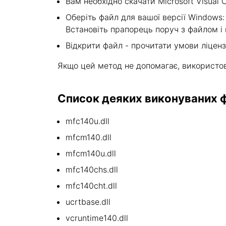
Вам необхідно скачати Microsoft Visual C
Оберіть файл для вашої версії Windows: v
Встановіть прапорець поруч з файлом і 
Відкрити файл - прочитати умови ліценз
Якщо цей метод не допомагає, використо
Список деяких виконуваних фа
mfc140u.dll
mfcm140.dll
mfcm140u.dll
mfc140chs.dll
mfc140cht.dll
ucrtbase.dll
vcruntime140.dll