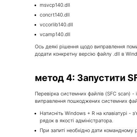
msvcp140.dll
concrt140.dll
vccorlib140.dll
vcamp140.dll
Ось деякі рішення щодо виправлення помилк
додати конкретну версію файлу .dll в Win
метод 4: Запустити S
Перевірка системних файлів (SFC scan) 
виправлення пошкоджених системних файлі
Натисніть Windows + R на клавіатурі - з'
рядок в якості адміністратора.
При запиті необхідно дати командному ря