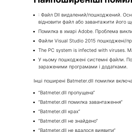
: Файл Dll видалений/пошкоджений. Осн
відновити файл або завантажити його щ
Помилка в хмарі Adobe. Проблема викли
Файли Visual Studio 2015 пошкоджені/пр
The PC system is infected with viruses. Ma
У ньому пошкоджені системні файли. По
зараженими програмами і додатками.
Інші поширені Batmeter.dll помилки включ
“Batmeter.dll пропущена“
“Batmeter.dll помилка завантаження“
“Batmeter.dll крах“
“Batmeter.dll не знайдено“
“Batmeter.dll не вдалося виявити“