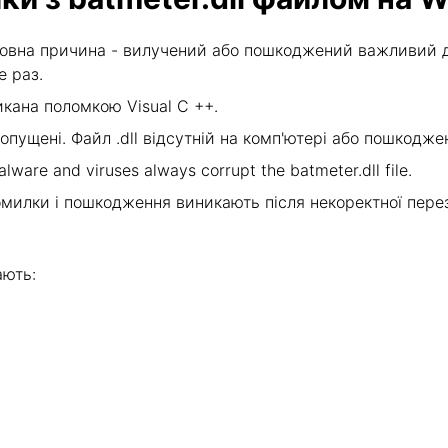
овна причина - вилучений або пошкоджений важливий дл
е раз.
кана поломкою Visual C ++.
опущені. Файл .dll відсутній на комп'ютері або пошкод
lware and viruses always corrupt the batmeter.dll file.
милки і пошкодження виникають після некоректної пере
ають: