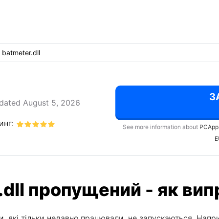
batmeter.dll
З
dated August 5, 2026
инг:
See more information about
PCApp
E
dll пропущений - як ви
, які тільки недавно працювали, не запускаються. Напри