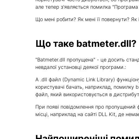
але тепер з'являється помилка "Програма 
Що мені робити? Як мені її повернути? Як і 
Що таке batmeter.dll?
"Batmeter.dll пропущена" - це досить ст
невдалої установці деякої програми.:
A .dll файл (Dynamic Link Library) функці
користувачі бачать, наприклад, помилку ba
файл, який використовується в дистрибутиві
При появі повідомлення про пропущений ф
місці, наприклад на сайті DLL Kit, де немає 
Найпоширеніші помилк