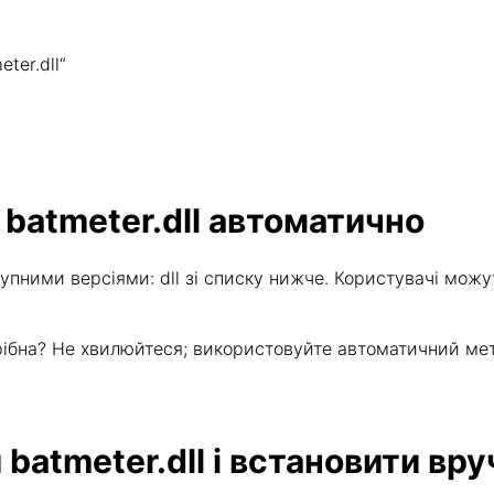
ter.dll“
 batmeter.dll автоматично
упними версіями: dll зі списку нижче. Користувачі можу
потрібна? Не хвилюйтеся; використовуйте автоматичний м
batmeter.dll і встановити вру