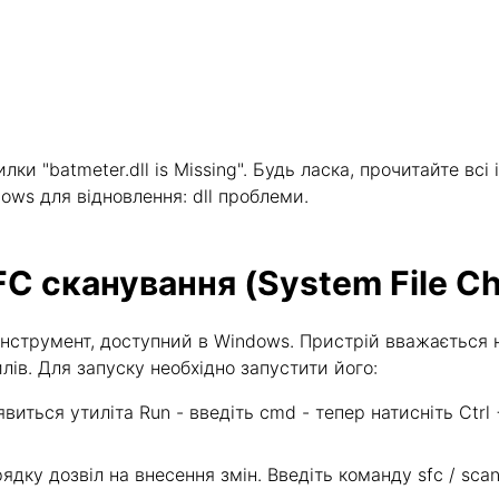
и "batmeter.dll is Missing". Будь ласка, прочитайте всі 
dows для відновлення: dll проблеми.
FC сканування (System File C
- інструмент, доступний в Windows. Пристрій вважаєть
в. Для запуску необхідно запустити його:
явиться утиліта Run - введіть cmd - тепер натисніть Ctrl
дку дозвіл на внесення змін. Введіть команду sfc / scann