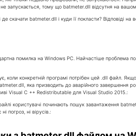
не запускається, тому що batmeter.dll відсутня на вашом
де скачати batmeter.dll і куди її покласти? Відповіді на в
андартна помилка на Windows PC. Найчастіше проблема по
онує, коли конкретній програмі потрібен цей .dll файл. Я
tmeter.dll, яка призводить до аварійного завершення роб
 Visual C ++ Redistributable для Visual Studio 2015.:
айлі користувачі починають пошук завантаження batmete
ні погроз, ні вірусів.:
и з batmeter.dll файлом на 