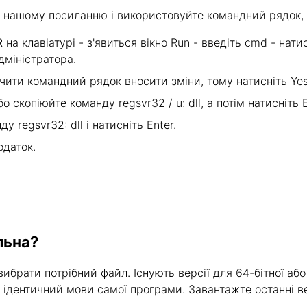
о нашому посиланню і використовуйте командний рядок, 
на клавіатурі - з'явиться вікно Run - введіть cmd - натис
дміністратора.
ючити командний рядок вносити зміни, тому натисніть Yes
 скопіюйте команду regsvr32 / u: dll, а потім натисніть E
 regsvr32: dll і натисніть Enter.
одаток.
льна?
ибрати потрібний файл. Існують версії для 64-бітної або
х ідентичний мови самої програми. Завантажте останні ве