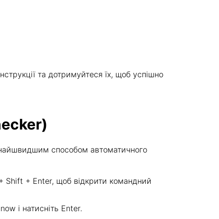
інструкції та дотримуйтеся їх, щоб успішно
hecker)
ся найшвидшим способом автоматичного
 + Shift + Enter, щоб відкрити командний
ow і натисніть Enter.