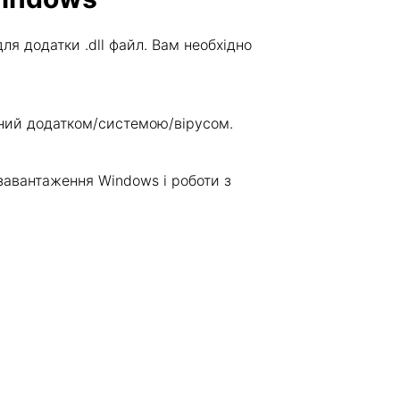
я додатки .dll файл. Вам необхідно
жений додатком/системою/вірусом.
завантаження Windows і роботи з