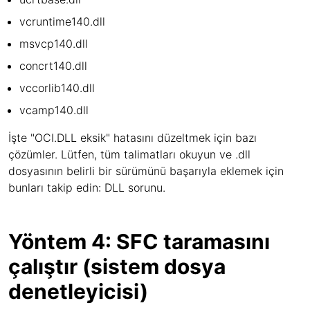
vcruntime140.dll
msvcp140.dll
concrt140.dll
vccorlib140.dll
vcamp140.dll
İşte "OCI.DLL eksik" hatasını düzeltmek için bazı
çözümler. Lütfen, tüm talimatları okuyun ve .dll
dosyasının belirli bir sürümünü başarıyla eklemek için
bunları takip edin: DLL sorunu.
Yöntem 4: SFC taramasını
çalıştır (sistem dosya
denetleyicisi)