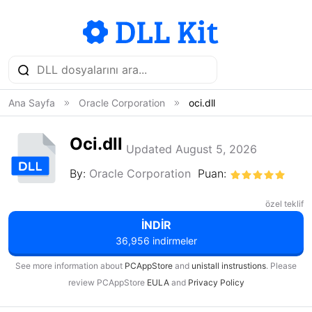
Ana Sayfa
Oracle Corporation
oci.dll
Oci.dll
Updated August 5, 2026
By:
Oracle Corporation
Puan:
özel teklif
İNDIR
36,956 indirmeler
See more information about
PCAppStore
and
unistall instrustions
. Please
review PCAppStore
EULA
and
Privacy Policy