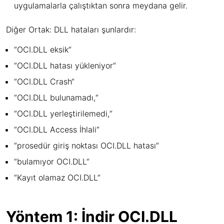
uygulamalarla çalıştıktan sonra meydana gelir.
Diğer Ortak: DLL hataları şunlardır:
“OCI.DLL eksik“
“OCI.DLL hatası yükleniyor“
“OCI.DLL Crash“
“OCI.DLL bulunamadı,“
“OCI.DLL yerleştirilemedi,“
“OCI.DLL Access İhlali“
“prosedür giriş noktası OCI.DLL hatası“
“bulamıyor OCI.DLL“
“Kayıt olamaz OCI.DLL“
Yöntem 1: İndir OCI.DLL