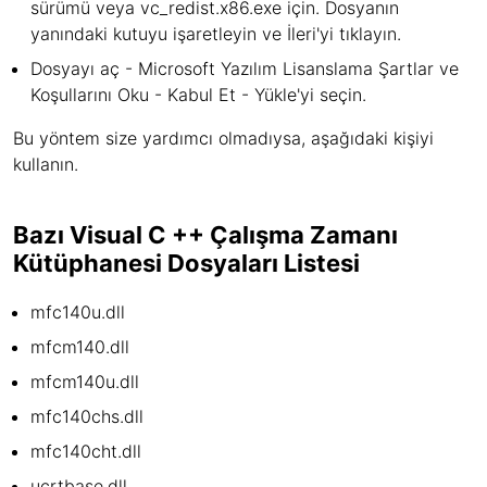
sürümü veya vc_redist.x86.exe için. Dosyanın
yanındaki kutuyu işaretleyin ve İleri'yi tıklayın.
Dosyayı aç - Microsoft Yazılım Lisanslama Şartlar ve
Koşullarını Oku - Kabul Et - Yükle'yi seçin.
Bu yöntem size yardımcı olmadıysa, aşağıdaki kişiyi
kullanın.
Bazı Visual C ++ Çalışma Zamanı
Kütüphanesi Dosyaları Listesi
mfc140u.dll
mfcm140.dll
mfcm140u.dll
mfc140chs.dll
mfc140cht.dll
ucrtbase.dll