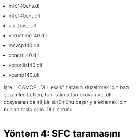
mfc140chs.dll
mfc140cht.dll
ucrtbase.dll
vcruntime140.dll
msvcp140.dll
concrt140.dll
vccorlib140.dll
vcamp140.dll
İşte "LCAMCPL.DLL eksik" hatasını düzeltmek için bazı
çözümler. Lütfen, tüm talimatları okuyun ve .dll
dosyasının belirli bir sürümünü başarıyla eklemek için
bunları takip edin: DLL sorunu.
Yöntem 4: SFC taramasını