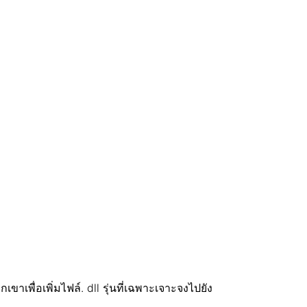
พื่อเพิ่มไฟล์. dll รุ่นที่เฉพาะเจาะจงไปยัง