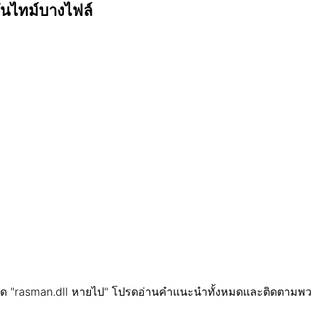
ันไทม์บางไฟล์
าด "rasman.dll หายไป" โปรดอ่านคำแนะนำทั้งหมดและติดตามพวกเขาเ