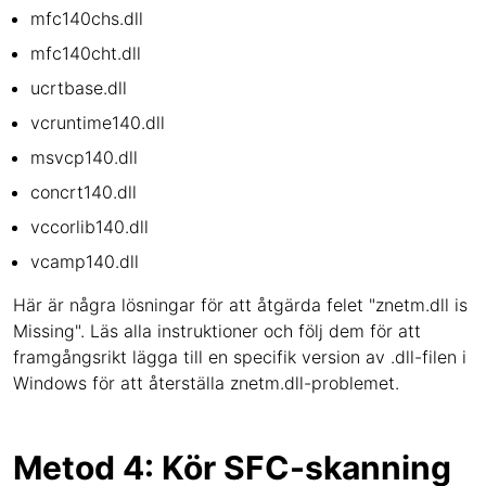
mfc140chs.dll
mfc140cht.dll
ucrtbase.dll
vcruntime140.dll
msvcp140.dll
concrt140.dll
vccorlib140.dll
vcamp140.dll
Här är några lösningar för att åtgärda felet "znetm.dll is
Missing". Läs alla instruktioner och följ dem för att
framgångsrikt lägga till en specifik version av .dll-filen i
Windows för att återställa znetm.dll-problemet.
Metod 4: Kör SFC-skanning