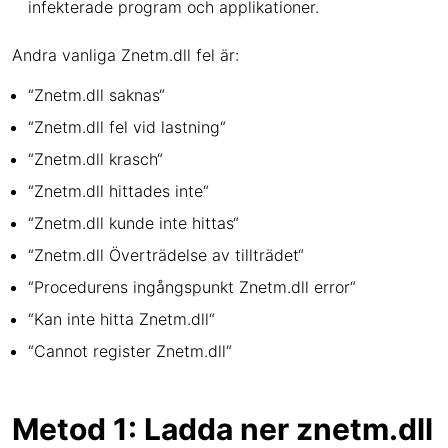
infekterade program och applikationer.
Andra vanliga Znetm.dll fel är:
“Znetm.dll saknas“
“Znetm.dll fel vid lastning“
“Znetm.dll krasch“
“Znetm.dll hittades inte“
“Znetm.dll kunde inte hittas“
“Znetm.dll Överträdelse av tillträdet“
“Procedurens ingångspunkt Znetm.dll error“
“Kan inte hitta Znetm.dll“
“Cannot register Znetm.dll“
Metod 1: Ladda ner znetm.dll