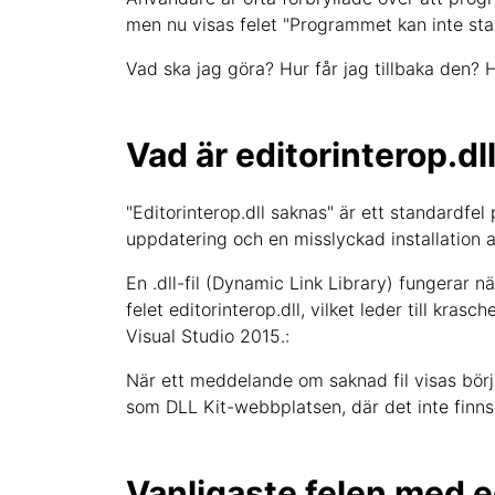
men nu visas felet "Programmet kan inte star
Vad ska jag göra? Hur får jag tillbaka den? 
Vad är editorinterop.dl
"Editorinterop.dll saknas" är ett standardf
uppdatering och en misslyckad installation 
En .dll-fil (Dynamic Link Library) fungerar 
felet editorinterop.dll, vilket leder till kras
Visual Studio 2015.:
När ett meddelande om saknad fil visas börjar
som DLL Kit-webbplatsen, där det inte finns n
Vanligaste felen med e