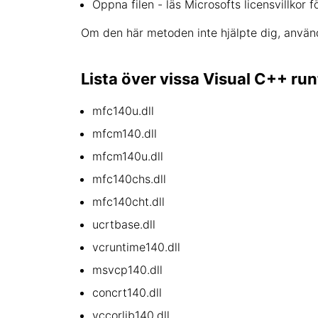
Öppna filen - läs Microsofts licensvillkor 
Om den här metoden inte hjälpte dig, använ
Lista över vissa Visual C++ run
mfc140u.dll
mfcm140.dll
mfcm140u.dll
mfc140chs.dll
mfc140cht.dll
ucrtbase.dll
vcruntime140.dll
msvcp140.dll
concrt140.dll
vccorlib140.dll