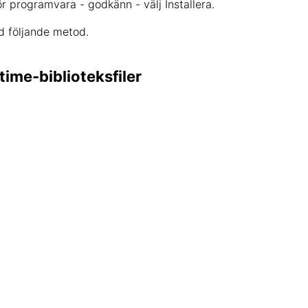
för programvara - godkänn - välj Installera.
d följande metod.
time-biblioteksfiler