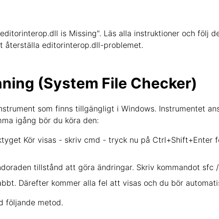
editorinterop.dll is Missing". Läs alla instruktioner och följ 
tt återställa editorinterop.dll-problemet.
ning (System File Checker)
nstrument som finns tillgängligt i Windows. Instrumentet an
omma igång bör du köra den:
yget Kör visas - skriv cmd - tryck nu på Ctrl+Shift+Ente
doraden tillstånd att göra ändringar. Skriv kommandot sfc 
abbt. Därefter kommer alla fel att visas och du bör autom
d följande metod.