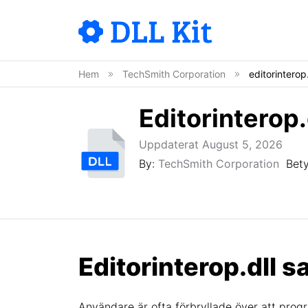
Hem
TechSmith Corporation
editorinterop.
Editorinterop.
Uppdaterat August 5, 2026
By:
TechSmith Corporation
Bet
Editorinterop.dll s
Användare är ofta förbryllade över att prog