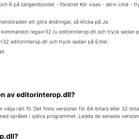
ch R på tangentbordet - fönstret Kör visas - skriv cmd - 
.
mmandoraden att göra ändringar, så klicka på Ja.
era kommandot regsvr32 /u editorinterop.dll och tryck sedan p
r32 editorinterop.dll och tryck sedan på Enter.
et.
n av editorinterop.dll?
n välja rätt fil. Det finns versioner för 64-bitars eller 32-
t med språket i själva programmet. Ladda de senaste versione
p.dll?