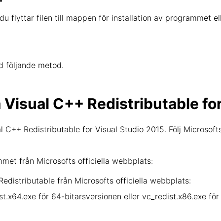
du flyttar filen till mappen för installation av programmet el
d följande metod.
a Visual C++ Redistributable fo
 C++ Redistributable for Visual Studio 2015. Följ Microsoft
et från Microsofts officiella webbplats:
edistributable från Microsofts officiella webbplats:
ist.x64.exe för 64-bitarsversionen eller vc_redist.x86.exe f