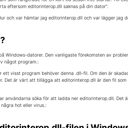
ta eftersom editorinterop.dll saknas på din dator".
Hur och var hämtar jag editorinterop.dll och var lägger jag d
l?
el på Windows-datorer. Den vanligaste förekomsten av proble
av något program.:
när ett visst program behöver denna .dll-fil. Om den är skad
cher. Det är värt att tillägga att editorinterop.dll är den fil 
 användarna söka för att ladda ner editorinterop.dll. Det är
ågra hot eller virus.:
ditorinterop.dll-filen i Window