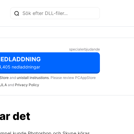
specialerbjudande
NEDLADDNING
4,405 nedladdningar
Store
and
unistall instrustions
. Please review PCAppStore
ULA
and
Privacy Policy
ar det
exempel kunde Photoshop och Skype köras,