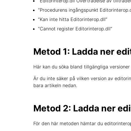
“Editorinterop.dll Överträdelse av tillträde
“Procedurens ingångspunkt Editorinterop.dl
“Kan inte hitta Editorinterop.dll“
“Cannot register Editorinterop.dll“
Metod 1: Ladda ner edi
Här kan du söka bland tillgängliga versioner 
Är du inte säker på vilken version av editor
bara artikeln nedan.
Metod 2: Ladda ner edit
För den här metoden hämtar du editorinterop