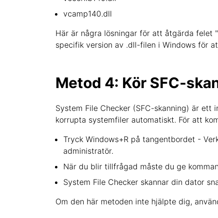
vcamp140.dll
Här är några lösningar för att åtgärda felet "
specifik version av .dll-filen i Windows för a
Metod 4: Kör SFC-skan
System File Checker (SFC-skanning) är ett i
korrupta systemfiler automatiskt. För att k
Tryck Windows+R på tangentbordet - Verkt
administratör.
När du blir tillfrågad måste du ge komman
System File Checker skannar din dator sn
Om den här metoden inte hjälpte dig, använ