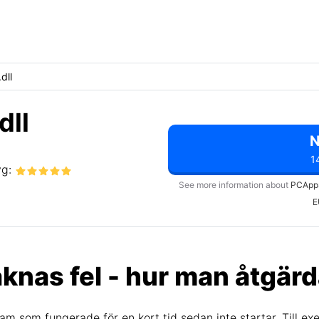
dll
dll
1
yg:
See more information about
PCApp
E
aknas fel - hur man åtgärd
ram som fungerade för en kort tid sedan inte startar. Till 