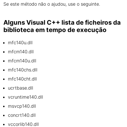
Se este método não o ajudou, use o seguinte.
Alguns Visual C++ lista de ficheiros da
biblioteca em tempo de execução
mfc140u.dll
mfcm140.dll
mfcm140u.dll
mfc140chs.dll
mfc140cht.dll
ucrtbase.dll
vcruntime140.dll
msvcp140.dll
concrt140.dll
vccorlib140.dll