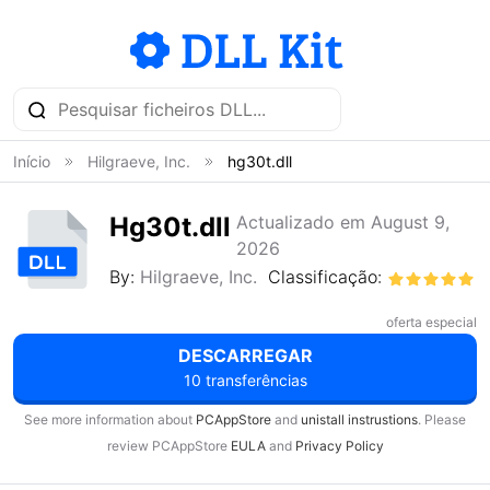
Início
Hilgraeve, Inc.
hg30t.dll
Hg30t.dll
Actualizado em August 9,
2026
By:
Hilgraeve, Inc.
Classificação:
oferta especial
DESCARREGAR
10 transferências
See more information about
PCAppStore
and
unistall instrustions
. Please
review PCAppStore
EULA
and
Privacy Policy