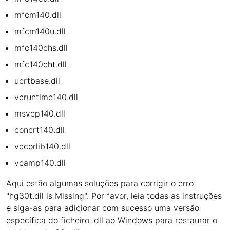
mfcm140.dll
mfcm140u.dll
mfc140chs.dll
mfc140cht.dll
ucrtbase.dll
vcruntime140.dll
msvcp140.dll
concrt140.dll
vccorlib140.dll
vcamp140.dll
Aqui estão algumas soluções para corrigir o erro
"hg30t.dll is Missing". Por favor, leia todas as instruções
e siga-as para adicionar com sucesso uma versão
específica do ficheiro .dll ao Windows para restaurar o