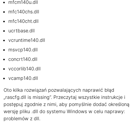
mfcm140u.dll
mfc140chs.dll
mfc140cht.dll
ucrtbase.dll
vcruntime140.dll
msvcp140.dll
concrt140.dll
vccorlib140.dll
vcamp140.dll
Oto kilka rozwiązań pozwalających naprawić błąd
„rascfg.dll is missing”. Przeczytaj wszystkie instrukcje i
postępuj zgodnie z nimi, aby pomyślnie dodać określoną
wersję pliku .dll do systemu Windows w celu naprawy:
problemów z dll.