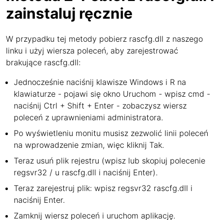
zainstaluj ręcznie
W przypadku tej metody pobierz rascfg.dll z naszego
linku i użyj wiersza poleceń, aby zarejestrować
brakujące rascfg.dll:
Jednocześnie naciśnij klawisze Windows i R na
klawiaturze - pojawi się okno Uruchom - wpisz cmd -
naciśnij Ctrl + Shift + Enter - zobaczysz wiersz
poleceń z uprawnieniami administratora.
Po wyświetleniu monitu musisz zezwolić linii poleceń
na wprowadzenie zmian, więc kliknij Tak.
Teraz usuń plik rejestru (wpisz lub skopiuj polecenie
regsvr32 / u rascfg.dll i naciśnij Enter).
Teraz zarejestruj plik: wpisz regsvr32 rascfg.dll i
naciśnij Enter.
Zamknij wiersz poleceń i uruchom aplikację.