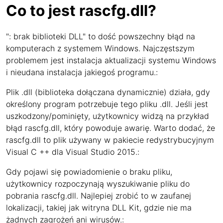
Co to jest rascfg.dll?
": brak biblioteki DLL" to dość powszechny błąd na
komputerach z systemem Windows. Najczęstszym
problemem jest instalacja aktualizacji systemu Windows
i nieudana instalacja jakiegoś programu.:
Plik .dll (biblioteka dołączana dynamicznie) działa, gdy
określony program potrzebuje tego pliku .dll. Jeśli jest
uszkodzony/pominięty, użytkownicy widzą na przykład
błąd rascfg.dll, który powoduje awarię. Warto dodać, że
rascfg.dll to plik używany w pakiecie redystrybucyjnym
Visual C ++ dla Visual Studio 2015.:
Gdy pojawi się powiadomienie o braku pliku,
użytkownicy rozpoczynają wyszukiwanie pliku do
pobrania rascfg.dll. Najlepiej zrobić to w zaufanej
lokalizacji, takiej jak witryna DLL Kit, gdzie nie ma
żadnych zagrożeń ani wirusów.: