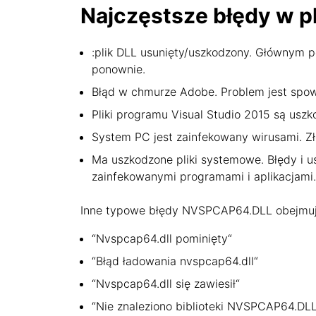
Najczęstsze błędy w p
:plik DLL usunięty/uszkodzony. Głównym po
ponownie.
Błąd w chmurze Adobe. Problem jest spo
Pliki programu Visual Studio 2015 są uszk
System PC jest zainfekowany wirusami. Zł
Ma uszkodzone pliki systemowe. Błędy i 
zainfekowanymi programami i aplikacjami.
Inne typowe błędy NVSPCAP64.DLL obejmuj
“Nvspcap64.dll pominięty“
“Błąd ładowania nvspcap64.dll“
“Nvspcap64.dll się zawiesił“
“Nie znaleziono biblioteki NVSPCAP64.DLL