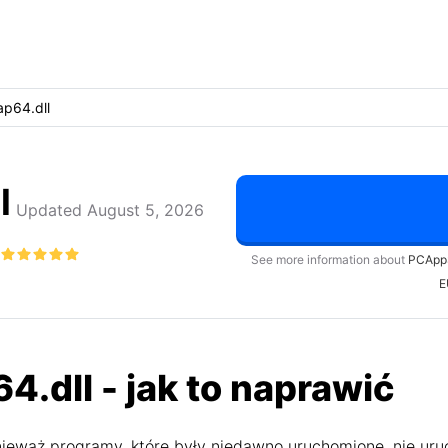
p64.dll
l
Updated August 5, 2026
See more information about
PCApp
E
4.dll - jak to naprawić
ieważ programy, które były niedawno uruchomione, nie uru