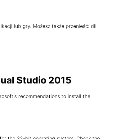
ikacji lub gry. Możesz także przenieść: dll
sual Studio 2015
rosoft's recommendations to install the
e for the 32-bit operating system. Check the