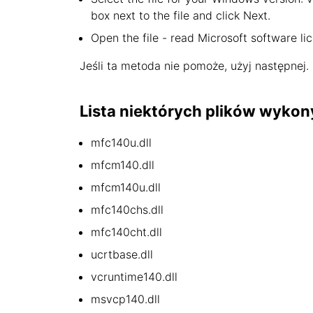
box next to the file and click Next.
Open the file - read Microsoft software li
Jeśli ta metoda nie pomoże, użyj następnej.
Lista niektórych plików wykon
mfc140u.dll
mfcm140.dll
mfcm140u.dll
mfc140chs.dll
mfc140cht.dll
ucrtbase.dll
vcruntime140.dll
msvcp140.dll