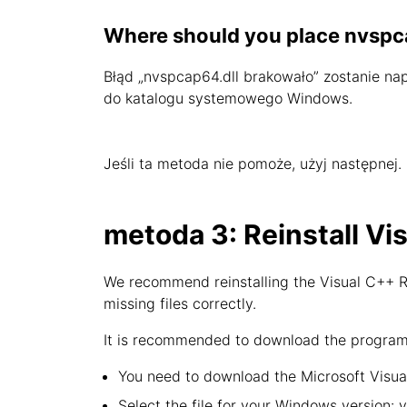
Where should you place nvspc
Błąd „nvspcap64.dll brakowało” zostanie napra
do katalogu systemowego Windows.
Jeśli ta metoda nie pomoże, użyj następnej.
metoda 3: Reinstall Vi
We recommend reinstalling the Visual C++ Re
missing files correctly.
It is recommended to download the program f
You need to download the Microsoft Visual
Select the file for your Windows version: 