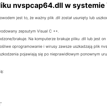
liku nvspcap64.dll w systemi
wodem jest to, że ważny plik .dll został usunięty lub uszko
wodowany zepsutym Visual C ++.
odzone/brakuje. Na komputerze brakuje pliku .dll lub jest o
ośliwe oprogramowanie i wirusy zawsze uszkadzają plik nvs
uszkodzenia pojawiają się po nieprawidłowym ponownym ur
ą:
“