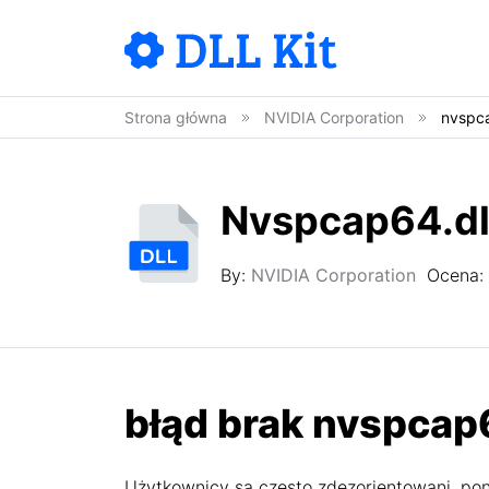
Strona główna
NVIDIA Corporation
nvspca
Nvspcap64.dl
By:
NVIDIA Corporation
Ocena:
błąd brak nvspcap6
Użytkownicy są często zdezorientowani, pon