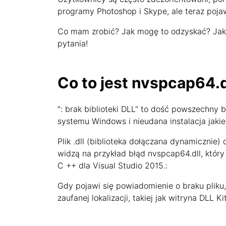
programy Photoshop i Skype, ale teraz poja
Co mam zrobić? Jak mogę to odzyskać? Jak i
pytania!
Co to jest nvspcap64.d
": brak biblioteki DLL" to dość powszechny
systemu Windows i nieudana instalacja jaki
Plik .dll (biblioteka dołączana dynamicznie)
widzą na przykład błąd nvspcap64.dll, któr
C ++ dla Visual Studio 2015.:
Gdy pojawi się powiadomienie o braku pliku,
zaufanej lokalizacji, takiej jak witryna DLL 