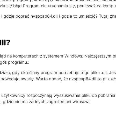
wia się błąd Program nie uruchamia się, ponieważ na komput
 gdzie pobrać nvspcap64.dll i gdzie to umieścić? Tutaj zn
ll?
 błąd na komputerach z systemem Windows. Najczęstszym pro
egoś programu.:
 działa, gdy określony program potrzebuje tego pliku .dll. Je
y powoduje awarię. Warto dodać, że nvspcap64.dll to plik 
 użytkownicy rozpoczynają wyszukiwanie pliku do pobrania n
Kit, gdzie nie ma żadnych zagrożeń ani wirusów.: