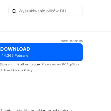
oferta specjalna
DOWNLOAD
14,366 Pobrane
Store
and
unistall instrustions
. Please review PCAppStore
ULA
and
Privacy Policy
chamiają się. Na przykład uruchomiono