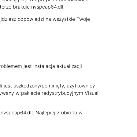
erze brakuje nvspcap64.dll.
ajdziesz odpowiedzi na wszystkie Twoje
blemem jest instalacja aktualizacji
śli jest uszkodzony/pominięty, użytkownicy
używany w pakiecie redystrybucyjnym Visual
vspcap64.dll. Najlepiej zrobić to w