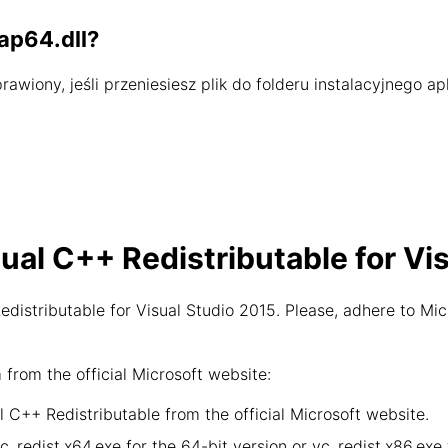
ap64.dll?
wiony, jeśli przeniesiesz plik do folderu instalacyjnego apl
sual C++ Redistributable for Vi
distributable for Visual Studio 2015. Please, adhere to Mic
rom the official Microsoft website:
 C++ Redistributable from the official Microsoft website.
vc_redist.x64.exe for the 64-bit version or vc_redist.x86.ex