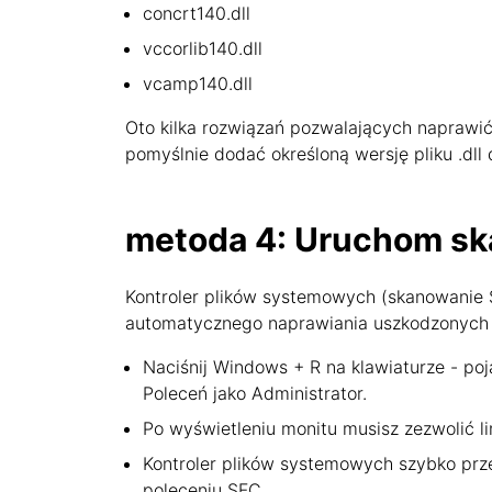
concrt140.dll
vccorlib140.dll
vcamp140.dll
Oto kilka rozwiązań pozwalających naprawić b
pomyślnie dodać określoną wersję pliku .dl
metoda 4: Uruchom sk
Kontroler plików systemowych (skanowanie 
automatycznego naprawiania uszkodzonych 
Naciśnij Windows + R na klawiaturze - poj
Poleceń jako Administrator.
Po wyświetleniu monitu musisz zezwolić li
Kontroler plików systemowych szybko prze
poleceniu SFC.