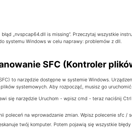
łąd „nvspcap64.dll is missing”. Przeczytaj wszystkie instru
l do systemu Windows w celu naprawy: problemów z dll.
anowanie SFC (Kontroler plik
SFC) to narzędzie dostępne w systemie Windows. Urządzen
plików systemowych. Aby rozpocząć, musisz go uruchomić
awi się narzędzie Uruchom - wpisz cmd - teraz naciśnij Ctrl
nii poleceń na wprowadzanie zmian. Wpisz polecenie sfc / sc
skanuje twój komputer. Potem pojawią się wszystkie błędy 