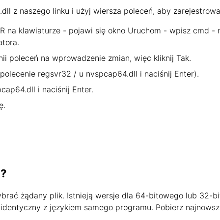
l z naszego linku i użyj wiersza poleceń, aby zarejestrow
R na klawiaturze - pojawi się okno Uruchom - wpisz cmd - na
atora.
nii poleceń na wprowadzenie zmian, więc kliknij Tak.
 polecenie regsvr32 / u nvspcap64.dll i naciśnij Enter).
cap64.dll i naciśnij Enter.
ę.
a?
wybrać żądany plik. Istnieją wersje dla 64-bitowego lub 3
jest identyczny z językiem samego programu. Pobierz najnowsz