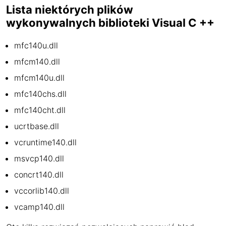
Lista niektórych plików
wykonywalnych biblioteki Visual C ++
mfc140u.dll
mfcm140.dll
mfcm140u.dll
mfc140chs.dll
mfc140cht.dll
ucrtbase.dll
vcruntime140.dll
msvcp140.dll
concrt140.dll
vccorlib140.dll
vcamp140.dll