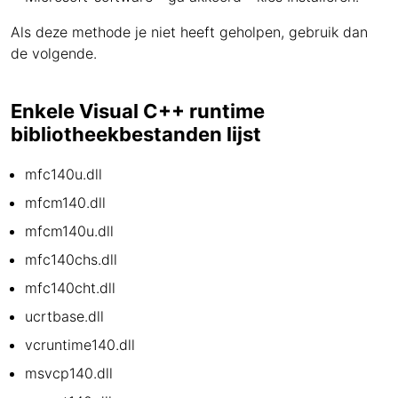
Als deze methode je niet heeft geholpen, gebruik dan
de volgende.
Enkele Visual C++ runtime
bibliotheekbestanden lijst
mfc140u.dll
mfcm140.dll
mfcm140u.dll
mfc140chs.dll
mfc140cht.dll
ucrtbase.dll
vcruntime140.dll
msvcp140.dll