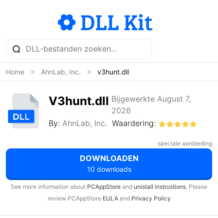
Home
AhnLab, Inc.
v3hunt.dll
V3hunt.dll
Bijgewerkte August 7,
2026
By:
AhnLab, Inc.
Waardering:
speciale aanbieding
DOWNLOADEN
10 downloads
See more information about
PCAppStore
and
unistall instrustions
. Please
review PCAppStore
EULA
and
Privacy Policy