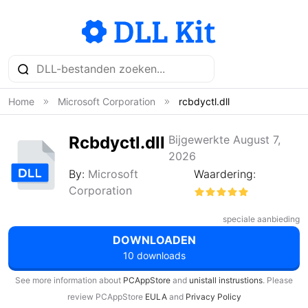
Home
Microsoft Corporation
rcbdyctl.dll
Rcbdyctl.dll
Bijgewerkte August 7,
2026
By:
Microsoft
Waardering:
Corporation
speciale aanbieding
DOWNLOADEN
10 downloads
See more information about
PCAppStore
and
unistall instrustions
. Please
review PCAppStore
EULA
and
Privacy Policy