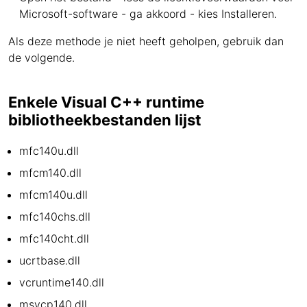
Microsoft-software - ga akkoord - kies Installeren.
Als deze methode je niet heeft geholpen, gebruik dan
de volgende.
Enkele Visual C++ runtime
bibliotheekbestanden lijst
mfc140u.dll
mfcm140.dll
mfcm140u.dll
mfc140chs.dll
mfc140cht.dll
ucrtbase.dll
vcruntime140.dll
msvcp140.dll