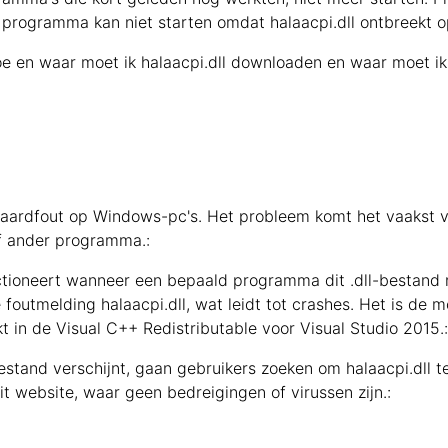
t programma kan niet starten omdat halaacpi.dll ontbreekt 
oe en waar moet ik halaacpi.dll downloaden en waar moet i
andaardfout op Windows-pc's. Het probleem komt het vaakst v
of ander programma.:
nctioneert wanneer een bepaald programma dit .dll-bestand 
e foutmelding halaacpi.dll, wat leidt tot crashes. Het is de
kt in de Visual C++ Redistributable voor Visual Studio 2015.:
tand verschijnt, gaan gebruikers zoeken om halaacpi.dll t
it website, waar geen bedreigingen of virussen zijn.: