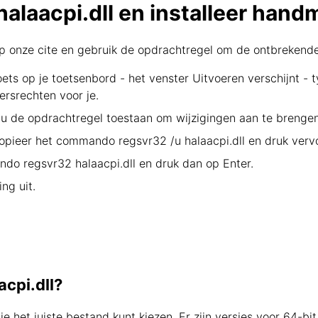
laacpi.dll en installeer hand
 onze cite en gebruik de opdrachtregel om de ontbrekende h
ets op je toetsenbord - het venster Uitvoeren verschijnt - 
rsrechten voor je.
de opdrachtregel toestaan om wijzigingen aan te brengen,
kopieer het commando regsvr32 /u halaacpi.dll en druk verv
ndo regsvr32 halaacpi.dll en druk dan op Enter.
ng uit.
acpi.dll?
je het juiste bestand kunt kiezen. Er zijn versies voor 64-bi