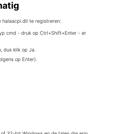
matig
alaacpi.dll te registreren:
typ cmd - druk op Ctrl+Shift+Enter - er
 dus klik op Ja.
olgens op Enter).
t of 32-bit Windows en de talen die erin