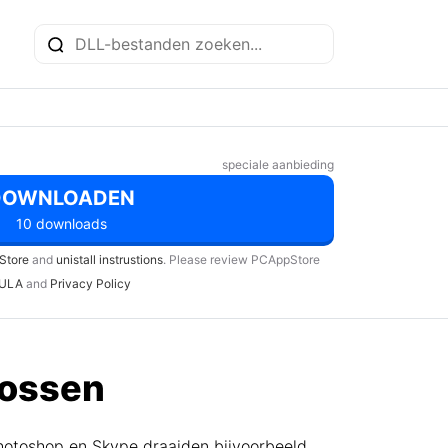
speciale aanbieding
DOWNLOADEN
10 downloads
Store
and
unistall instrustions
. Please review PCAppStore
ULA
and
Privacy Policy
 lossen
Photoshop en Skype draaiden bijvoorbeeld