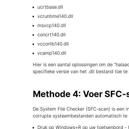
ucrtbase.dll
vcruntime140.dll
msvcp140.dll
concrt140.dll
vccorlib140.dll
vcamp140.dll
Hier is een aantal oplossingen om de "halaacp
specifieke versie van het .dll bestand toe t
Methode 4: Voer SFC-s
De System File Checker (SFC-scan) is een i
corrupte systeembestanden automatisch te re
Druk op Windows+R op uw toetsenbord - h