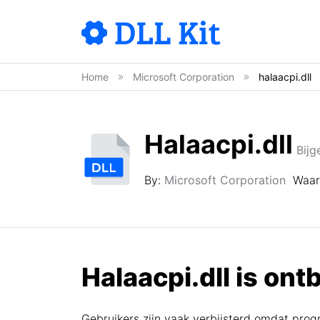
Home
Microsoft Corporation
halaacpi.dll
Halaacpi.dll
Bijg
By:
Microsoft Corporation
Waar
Halaacpi.dll is ont
Gebruikers zijn vaak verbijsterd omdat pro