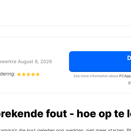
ewerkte August 8, 2026
dering:
See more information about
PCApp
E
brekende fout - hoe op te
gramma's die kort geleden nog werkten, niet meer starten. 