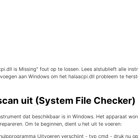
i.dll is Missing" fout op te lossen. Lees alstublieft alle in
e voegen aan Windows om het halaacpi.dll probleem te herste
can uit (System File Checker)
nstrument dat beschikbaar is in Windows. Het apparaat wo
pareren. Om te beginnen, dient u het uit te voeren:
ulpprogramma Uitvoeren verschijnt - typ cmd - druk nu op 