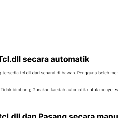
cl.dll secara automatik
g tersedia tcl.dll dari senarai di bawah. Pengguna boleh me
an? Tidak bimbang; Gunakan kaedah automatik untuk menyel
tcl.dll dan Pasang secara manu