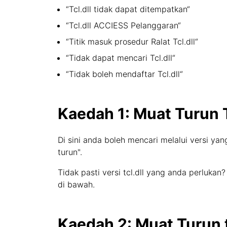
“Tcl.dll tidak dapat ditempatkan“
“Tcl.dll ACCIESS Pelanggaran“
“Titik masuk prosedur Ralat Tcl.dll“
“Tidak dapat mencari Tcl.dll“
“Tidak boleh mendaftar Tcl.dll“
Kaedah 1: Muat Turun T
Di sini anda boleh mencari melalui versi yan
turun".
Tidak pasti versi tcl.dll yang anda perluk
di bawah.
Kaedah 2: Muat Turun 