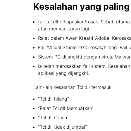
Kesalahan yang paling 
fail tcl.dll dihapuskan/rosak. Sebab utama
atau memuat turun lagi.
Ralat dalam Awan Kreatif Adobe. Kerosak
Fail 'Visual Studio 2015 rosak/hilang. Fail 
Sistem PC dijangkiti dengan virus. Malware
Ia telah merosakkan fail sistem. Kesalah
aplikasi yang dijangkiti.
Lain-lain Kesalahan Tcl.dll termasuk:
“Tcl.dll hilang“
“Ralat Tcl.dll Memuatkan“
“Tcl.dll Crash“
“Tcl.dll tidak dijumpai“