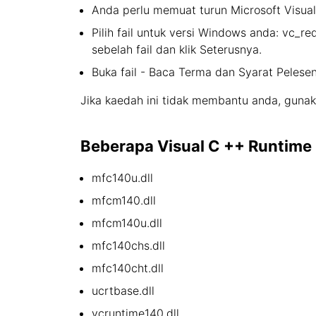
Anda perlu memuat turun Microsoft Visual 
Pilih fail untuk versi Windows anda: vc_re
sebelah fail dan klik Seterusnya.
Buka fail - Baca Terma dan Syarat Pelesena
Jika kaedah ini tidak membantu anda, gunak
Beberapa Visual C ++ Runtime L
mfc140u.dll
mfcm140.dll
mfcm140u.dll
mfc140chs.dll
mfc140cht.dll
ucrtbase.dll
vcruntime140.dll