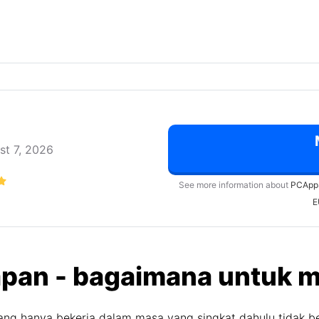
st 7, 2026
See more information about
PCApp
E
ilapan - bagaimana untuk
ng hanya bekerja dalam masa yang singkat dahulu tidak b