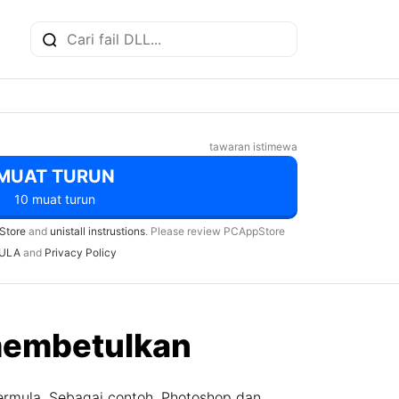
tawaran istimewa
MUAT TURUN
10 muat turun
Store
and
unistall instrustions
. Please review PCAppStore
ULA
and
Privacy Policy
 membetulkan
ermula. Sebagai contoh, Photoshop dan