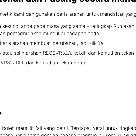
emetik kami dan gunakan baris arahan untuk mendaftar yang h
kekunci anda pada masa yang sama - tetingkap Run akan m
aan pentadbir akan muncul di hadapan anda.
aris arahan membuat perubahan, jadi klik Ya.
 atau salin arahan REGSVR32/u tcl.dll dan kemudian tekan 
SVR32: DLL dan kemudian tekan Enter.
?
a boleh memilih fail yang betul. Terdapat versi untuk tingk
bahasa yang sama dengan bahasa program itu sendiri. Muatka