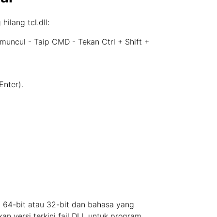
ilang tcl.dll:
uncul - Taip CMD - Tekan Ctrl + Shift +
Enter).
ap 64-bit atau 32-bit dan bahasa yang
n versi terkini fail DLL untuk program