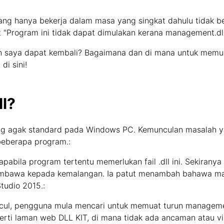
ng hanya bekerja dalam masa yang singkat dahulu tidak b
t "Program ini tidak dapat dimulakan kerana management.dl
h saya dapat kembali? Bagaimana dan di mana untuk memua
i sini!
l?
g agak standard pada Windows PC. Kemunculan masalah y
eberapa program.:
apabila program tertentu memerlukan fail .dll ini. Sekiranya
embawa kepada kemalangan. Ia patut menambah bahawa man
Studio 2015.:
cul, pengguna mula mencari untuk memuat turun management
rti laman web DLL KIT, di mana tidak ada ancaman atau vir