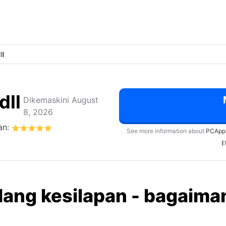
ll
ll
Dikemaskini August
8, 2026
an:
See more information about
PCApp
E
lang kesilapan - bagaima