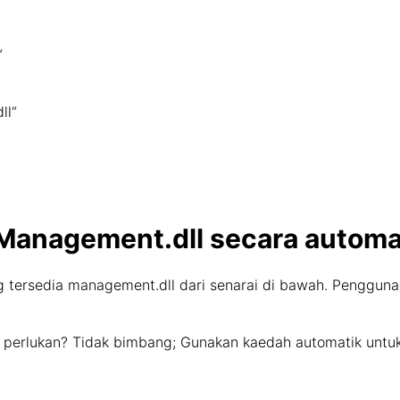
“
ll“
Management.dll secara automa
ng tersedia management.dll dari senarai di bawah. Pengguna
a perlukan? Tidak bimbang; Gunakan kaedah automatik untu