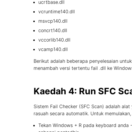
ucrtbase.dll
vcruntime140.dll
msvcp140.dll
concrt140.dll
vccorlib140.dll
vcamp140.dll
Berikut adalah beberapa penyelesaian untuk
menambah versi tertentu fail .dll ke Wind
Kaedah 4: Run SFC Sca
Sistem Fail Checker (SFC Scan) adalah alat 
rasuah secara automatik. Untuk memulakan,
Tekan Windows + R pada keyboard anda - U