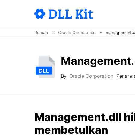
Rumah
Oracle Corporation
management.d
Management.d
By:
Oracle Corporation
Penaraf
Management.dll hi
membetulkan