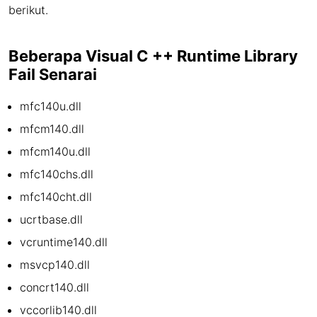
berikut.
Beberapa Visual C ++ Runtime Library
Fail Senarai
mfc140u.dll
mfcm140.dll
mfcm140u.dll
mfc140chs.dll
mfc140cht.dll
ucrtbase.dll
vcruntime140.dll
msvcp140.dll
concrt140.dll
vccorlib140.dll