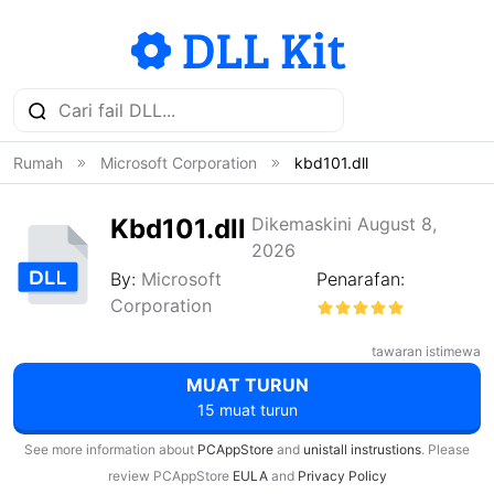
Rumah
Microsoft Corporation
kbd101.dll
Kbd101.dll
Dikemaskini August 8,
2026
By:
Microsoft
Penarafan:
Corporation
tawaran istimewa
MUAT TURUN
15 muat turun
See more information about
PCAppStore
and
unistall instrustions
. Please
review PCAppStore
EULA
and
Privacy Policy