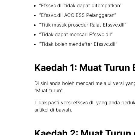
“Efssvc.dll tidak dapat ditempatkan“
“Efssvc.dll ACCIESS Pelanggaran“
“Titik masuk prosedur Ralat Efssvc.dll“
“Tidak dapat mencari Efssvc.dll“
“Tidak boleh mendaftar Efssvc.dll“
Kaedah 1: Muat Turun E
Di sini anda boleh mencari melalui versi yan
"Muat turun".
Tidak pasti versi efssvc.dll yang anda pe
artikel di bawah.
Kaedah 2: Muat Turun 