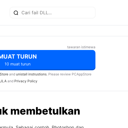
tawaran istimewa
MUAT TURUN
10 muat turun
Store
and
unistall instrustions
. Please review PCAppStore
ULA
and
Privacy Policy
ntuk membetulkan
ermula. Sebagai contoh, Photoshop dan