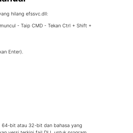
ng hilang efssvc.dll:
uncul - Taip CMD - Tekan Ctrl + Shift +
an Enter).
ap 64-bit atau 32-bit dan bahasa yang
n versi terkini fail DLL untuk program