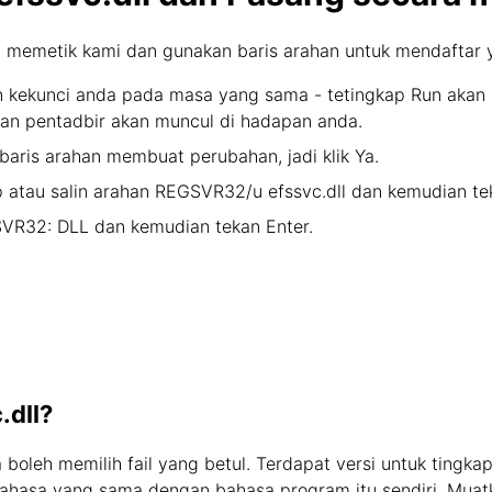
a memetik kami dan gunakan baris arahan untuk mendaftar ya
kekunci anda pada masa yang sama - tetingkap Run akan m
aan pentadbir akan muncul di hadapan anda.
aris arahan membuat perubahan, jadi klik Ya.
 atau salin arahan REGSVR32/u efssvc.dll dan kemudian tek
SVR32: DLL dan kemudian tekan Enter.
.dll?
a boleh memilih fail yang betul. Terdapat versi untuk tingk
bahasa yang sama dengan bahasa program itu sendiri. Muatka