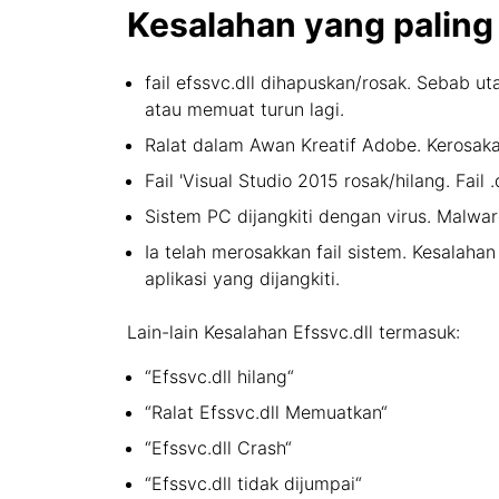
Kesalahan yang paling
fail efssvc.dll dihapuskan/rosak. Sebab ut
atau memuat turun lagi.
Ralat dalam Awan Kreatif Adobe. Kerosak
Fail 'Visual Studio 2015 rosak/hilang. Fail 
Sistem PC dijangkiti dengan virus. Malware
Ia telah merosakkan fail sistem. Kesalah
aplikasi yang dijangkiti.
Lain-lain Kesalahan Efssvc.dll termasuk:
“Efssvc.dll hilang“
“Ralat Efssvc.dll Memuatkan“
“Efssvc.dll Crash“
“Efssvc.dll tidak dijumpai“