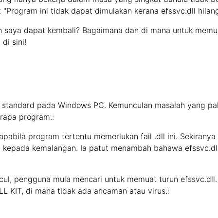
t "Program ini tidak dapat dimulakan kerana efssvc.dll hila
 saya dapat kembali? Bagaimana dan di mana untuk memuat
i sini!
k standard pada Windows PC. Kemunculan masalah yang pal
apa program.:
apabila program tertentu memerlukan fail .dll ini. Sekiranya
a kepada kemalangan. Ia patut menambah bahawa efssvc.dll 
cul, pengguna mula mencari untuk memuat turun efssvc.dll.
L KIT, di mana tidak ada ancaman atau virus.: