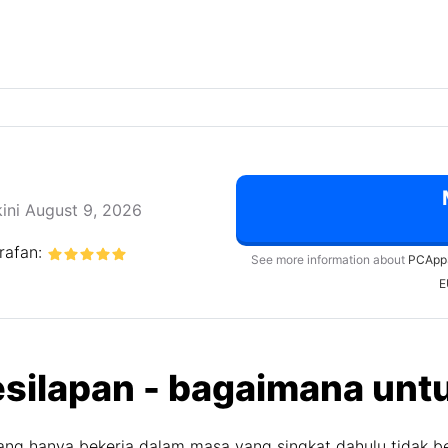
ini August 9, 2026
rafan:
See more information about
PCApp
E
 kesilapan - bagaimana u
ng hanya bekerja dalam masa yang singkat dahulu tidak b